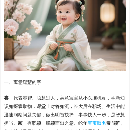
一、寓意聪慧的字
睿
：代表睿智、聪慧过人，寓意宝宝从小头脑机灵，学新知
识如探囊取物，课堂上对答如流，长大后在职场、生活中能
迅速洞察问题关键，做出明智抉择，事事快人一步，是智慧
担当。
颖
：有聪颖、脱颖而出之意。蛇年
宝宝取名
带 “颖”，