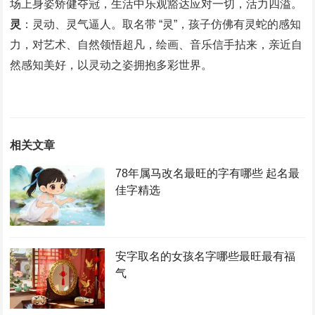
场上身姿矫健夺冠，生活中乐观豁达应对一切，活力四溢。
灵
：灵动、灵气逼人。取名带 “灵”，孩子仿佛有灵蛇的感知
力，对艺术、自然领悟超凡，绘画、音乐信手拈来，亲近自
然感知美好，以灵动之姿拥抱多彩世界。
相关文章
78年属马改名最旺的字有哪些 起名最
佳字精选
安字取名的女孩名字哪些最旺最有福
气