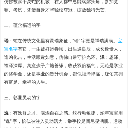
仿佛被赋予灵蛇的机敏，在人群中总能崭露头角，参加竞
赛、考试，凭借自身才华轻松夺冠，绽放独特光芒。
二、蕴含福运的字
瑞
：蛇在传统文化里有灵瑞象征，“瑞” 字更是祥瑞满满。
宝
宝名字
有它，一生被好运眷顾，出生遇良辰，成长逢贵人，
逢凶化吉，生活顺遂如意，仿佛自带守护光环。
泽
：恩泽、
福泽深厚。寓意孩子广施善缘，收获双倍福气，无论是学业
的奖学金，还是事业的晋升机会，都似福泽降临，庇佑其拥
有富足、幸福的人生。
三、彰显灵动的字
逸
：有逸群之才、潇洒自在之感。蛇行动敏捷，蛇年宝宝用
“逸” 字，恰似被注入灵动活力，举手投足间尽显洒脱，运动