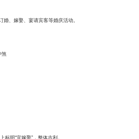
合订婚、嫁娶、宴请宾客等婚庆活动。
冲煞
黄历上标明“宜嫁娶”，整体吉利。