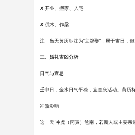
✘ 开业、搬家、入宅
✘ 伐木、作梁
注：当天黄历标注为“宜嫁娶”，属于吉日，
三、婚礼吉凶分析
日气与宜忌
壬申日，金水日气平稳，宜喜庆活动。黄历标
冲煞影响
这一天 冲虎（丙寅）煞南，若新人或主要亲