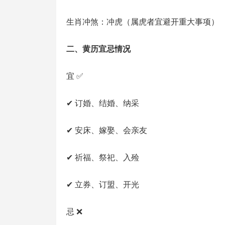
生肖冲煞：冲虎（属虎者宜避开重大事项）
二、黄历宜忌情况
宜 ✅
✔ 订婚、结婚、纳采
✔ 安床、嫁娶、会亲友
✔ 祈福、祭祀、入殓
✔ 立券、订盟、开光
忌 ❌