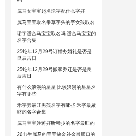
属马女宝宝起名璟字配什么字好
属马宝宝取名带草字头的字女孩取名
珺字适合马宝宝取名吗 适合马宝宝的
名字合集
25蛇年12月29号订婚办婚礼是否是
良辰吉日
25蛇年12月29号搬家乔迁是否是良
辰吉日
有什么浪漫的星星 比较浪漫的星星名
字有哪些
禾字旁最旺男孩名字有哪些 禾字最聚
财的名字合集
属马宝宝姓蒋好听稀少的名字最旺的
26出生属马的宝宝缺金补金最顺口的