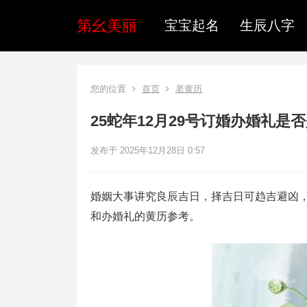
第幺美丽
宝宝起名
生辰八字
您的位置
首页
老黄历
25蛇年12月29号订婚办婚礼是
发布于 2025年12月28日 0:57
婚姻大事讲究良辰吉日，择吉日可趋吉避凶，让
和办婚礼的黄历参考。