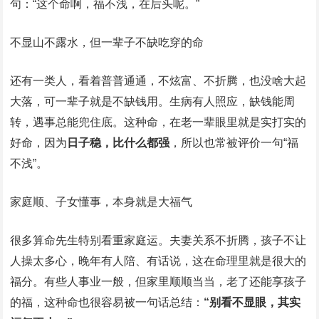
句：“这个命啊，福不浅，在后头呢。”
不显山不露水，但一辈子不缺吃穿的命
还有一类人，看着普普通通，不炫富、不折腾，也没啥大起
大落，可一辈子就是不缺钱用。生病有人照应，缺钱能周
转，遇事总能兜住底。这种命，在老一辈眼里就是实打实的
好命，因为
日子稳，比什么都强
，所以也常被评价一句“福
不浅”。
家庭顺、子女懂事，本身就是大福气
很多算命先生特别看重家庭运。夫妻关系不折腾，孩子不让
人操太多心，晚年有人陪、有话说，这在命理里就是很大的
福分。有些人事业一般，但家里顺顺当当，老了还能享孩子
的福，这种命也很容易被一句话总结：
“别看不显眼，其实