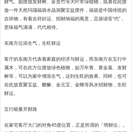
财气。如摆放发财树、富贵竹等大叶常绿植物，或者在此摆
放一件天然玛瑙福袋水晶洞聚宝盆摆件，福袋是中国传统的
吉祥物，有着吉祥好运、招财纳福的寓意，且袋谐音“代”，
意味福气满满，代代相传。
东南方位添生气，生旺财运
客厅的东南方代表着家庭的经济与财运，而东南方在五行中
属木，可在此方位摆放绿色植物，如万年青、黄金葛、发财
树等，可以为家中增添生气，达到生旺的效果。同样，也可
在此放置聚宝盆、貔貅、金元宝、金蟾等风水招财物，生旺
财运。
五行能量开财路
在家宅客厅大门的对角45度位置，正是所谓的「明财位」。