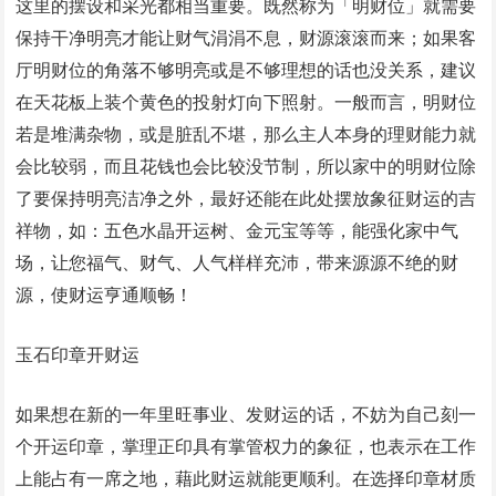
这里的摆设和采光都相当重要。既然称为「明财位」就需要
保持干净明亮才能让财气涓涓不息，财源滚滚而来；如果客
厅明财位的角落不够明亮或是不够理想的话也没关系，建议
在天花板上装个黄色的投射灯向下照射。一般而言，明财位
若是堆满杂物，或是脏乱不堪，那么主人本身的理财能力就
会比较弱，而且花钱也会比较没节制，所以家中的明财位除
了要保持明亮洁净之外，最好还能在此处摆放象征财运的吉
祥物，如：五色水晶开运树、金元宝等等，能强化家中气
场，让您福气、财气、人气样样充沛，带来源源不绝的财
源，使财运亨通顺畅！
玉石印章开财运
如果想在新的一年里旺事业、发财运的话，不妨为自己刻一
个开运印章，掌理正印具有掌管权力的象征，也表示在工作
上能占有一席之地，藉此财运就能更顺利。在选择印章材质