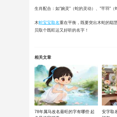
生肖配合：如”婉灵”（蛇的灵动）、”芊羽”
木
蛇宝宝取名
重在平衡，既要突出木蛇的聪
贝取个既旺运又好听的名字！
相关文章
78年属马改名最旺的字有哪些 起
安字取