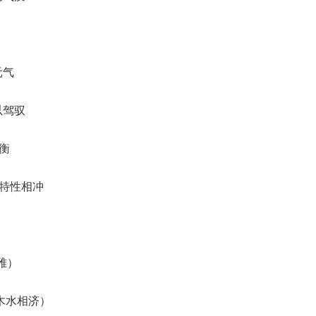
元气
以驾驭
衡
韧特性相冲
雅）
（木水相济）