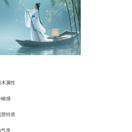
强木属性
冷峻感
聪慧特质
动气质