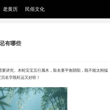
老黄历
民俗文化
宜忌有哪些
实需要讲究。木蛇宝宝五行属木，取名要平衡阴阳，既不能太刚猛
宝贝名字既旺运又好听！