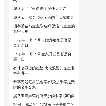
属马女宝宝起名璟字配什么字好
属马宝宝取名带草字头的字女孩取名
珺字适合马宝宝取名吗 适合马宝宝的
名字合集
25蛇年12月29号订婚办婚礼是否是
良辰吉日
25蛇年12月29号搬家乔迁是否是良
辰吉日
有什么浪漫的星星 比较浪漫的星星名
字有哪些
禾字旁最旺男孩名字有哪些 禾字最聚
财的名字合集
属马宝宝姓蒋好听稀少的名字最旺的
26出生属马的宝宝缺金补金最顺口的