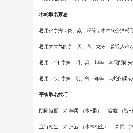
木蛇取名禁忌
忌用火字旁：炎、焱、煜等，木生火会消耗
忌用太大气的字：天、帝、龙等，普通人难
忌用带”日”字旁：明、昌、旭等，容易阴阳失
忌用带”刀”字旁：刚、剑、锋等，与蛇的柔
平衡取名技巧
阴阳搭配：如”梓柔”（木+柔）、”睿雅”（智+
五行相生：如”沐涵”（水木相生）、”森雨”