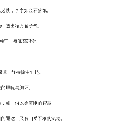
出必践，字字如金石落纸。
雅中透出端方君子气。
，独守一身孤高澄澈。
伏深潭，静待惊雷乍起。
战的胆魄与胸怀。
融，藏一份以柔克刚的智慧。
日的通达，又有山岳不移的沉稳。