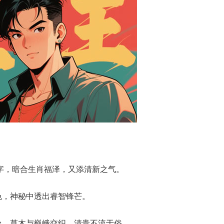
的字，暗合生肖福泽，又添清新之气。
色，神秘中透出睿智锋芒。
台，草木与巍峨交织，清贵不流于俗。