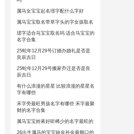
属马女宝宝起名璟字配什么字好
属马宝宝取名带草字头的字女孩取名
珺字适合马宝宝取名吗 适合马宝宝的
名字合集
25蛇年12月29号订婚办婚礼是否是
良辰吉日
25蛇年12月29号搬家乔迁是否是良
辰吉日
有什么浪漫的星星 比较浪漫的星星名
字有哪些
禾字旁最旺男孩名字有哪些 禾字最聚
财的名字合集
属马宝宝姓蒋好听稀少的名字最旺的
26出生属马的宝宝缺金补金最顺口的