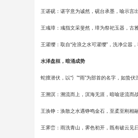
王谌砚：谌字意为诚然，砚台承墨，喻示言
王彧璋：彧指文采斐然，璋为祭祀玉器，古
王濯缨：取自“沧浪之水可濯缨”，洗净尘嚣
水泽盘桓，暗涌成势
蛇擅潜伏，以“氵”“雨”为部首的名字，如蛰
王溯溟：溯流而上，溟海无涯，暗喻逆流而
王涣铮：涣散之水遇铮鸣金石，至柔至刚相
王霁峦：雨洗青山，霁色初开，既有破云见