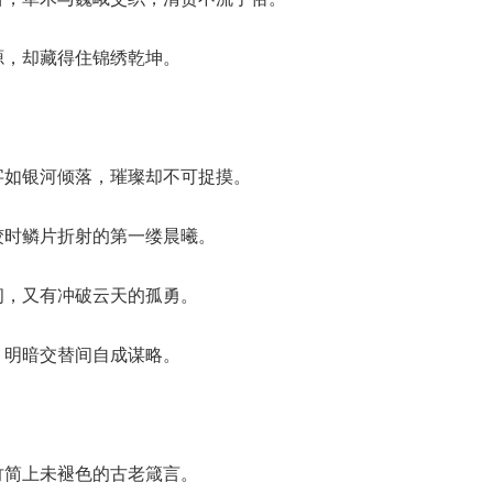
源，却藏得住锦绣乾坤。
字如银河倾落，璀璨却不可捉摸。
蛟时鳞片折射的第一缕晨曦。
韧，又有冲破云天的孤勇。
，明暗交替间自成谋略。
竹简上未褪色的古老箴言。