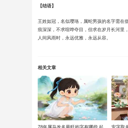
【结语】
王姓如冠，名似璎珞，属蛇男孩的名字需在
痕深深，不求喧哗夺目，但求在岁月长河里
人间风雨时，永远优雅，永远从容。
相关文章
78年属马改名最旺的字有哪些 起
安字取