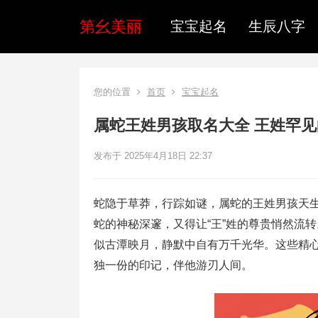
第幺美丽
宝宝起名
生辰八字
您的位置
首页
宝宝起名
属蛇王姓男孩取名大全 王姓罕
发布于 2025年4月18日 22:37
蛇隐于草莽，行踪如谜，属蛇的王姓男孩天
蛇的神秘深邃，又得让“王”姓的尊贵悄然流
似古潭映月，静默中自有万千光华。这些精
独一份的印记，伴他游刃人间。