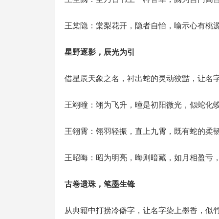
王棠隐：棠梨花开，隐者自怡，喻示心有桃
星野逐影，辰光为引
借星辰天象之名，衬出蛇的灵动狡黠，让名
王翊曈：翊为飞升，曈是初阳微光，似蛇化
王翎霄：翎羽轻振，直上九霄，既有蛇的柔
王昭晦：昭为明亮，晦则暗藏，如月相盈亏
古卷遗珠，笔墨生锋
从典籍中打捞冷僻字，让名字染上墨香，似