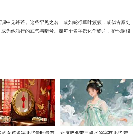
低调中见锋芒。这些罕见之名，或如蛇行草叶簌簌，或似古篆刻
，成为他独行的底气与暗号。愿每个名字都化作鳞片，护他穿梭
名的女孩名字哪些最旺最有
女孩取名带三点水的字有哪些 带