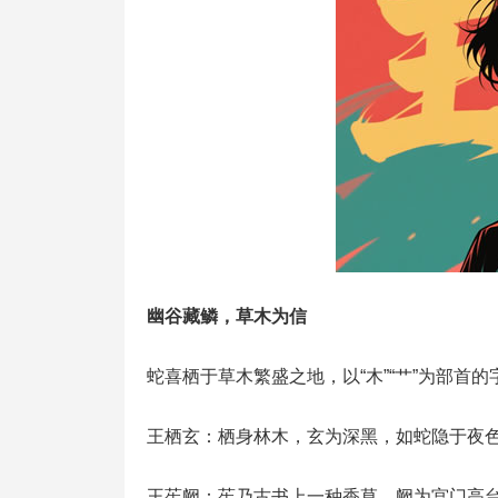
幽谷藏鳞，草木为信
蛇喜栖于草木繁盛之地，以“木”“艹”为部首
王栖玄：栖身林木，玄为深黑，如蛇隐于夜
王苼阙：苼乃古书上一种香草，阙为宫门高