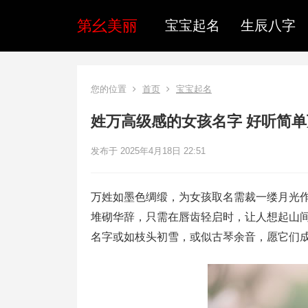
第幺美丽
宝宝起名
生辰八字
您的位置
首页
宝宝起名
姓万高级感的女孩名字 好听简
发布于 2025年4月18日 22:51
万姓如墨色绸缎，为女孩取名需裁一缕月光
堆砌华辞，只需在唇齿轻启时，让人想起山
名字或如枝头初雪，或似古琴余音，愿它们