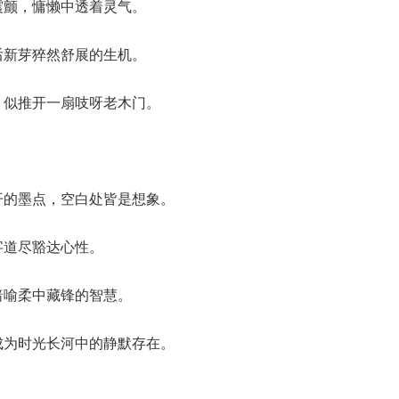
震颤，慵懒中透着灵气。
后新芽猝然舒展的生机。
，似推开一扇吱呀老木门。
开的墨点，空白处皆是想象。
字道尽豁达心性。
暗喻柔中藏锋的智慧。
成为时光长河中的静默存在。