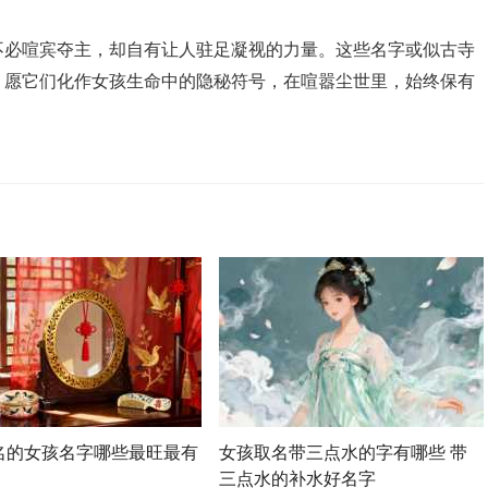
不必喧宾夺主，却自有让人驻足凝视的力量。这些名字或似古寺
，愿它们化作女孩生命中的隐秘符号，在喧嚣尘世里，始终保有
名的女孩名字哪些最旺最有
女孩取名带三点水的字有哪些 带
三点水的补水好名字