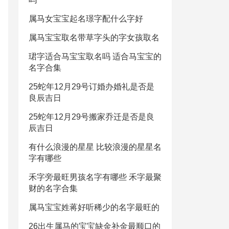
属马女宝宝起名璟字配什么字好
属马宝宝取名带草字头的字女孩取名
珺字适合马宝宝取名吗 适合马宝宝的
名字合集
25蛇年12月29号订婚办婚礼是否是
良辰吉日
25蛇年12月29号搬家乔迁是否是良
辰吉日
有什么浪漫的星星 比较浪漫的星星名
字有哪些
禾字旁最旺男孩名字有哪些 禾字最聚
财的名字合集
属马宝宝姓蒋好听稀少的名字最旺的
26出生属马的宝宝缺金补金最顺口的