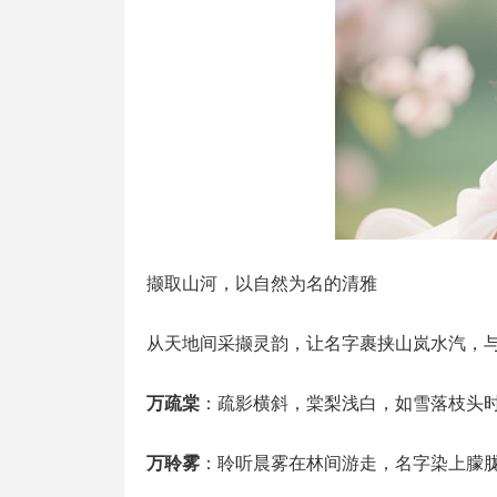
撷取山河，以自然为名的清雅
从天地间采撷灵韵，让名字裹挟山岚水汽，与
万疏棠
：疏影横斜，棠梨浅白，如雪落枝头
万聆雾
：聆听晨雾在林间游走，名字染上朦