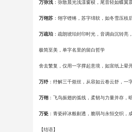
万弥浅
：弥散晨光浅漾窗棂，尾音轻如蝶翼
万翎苏
：翎字铿锵，苏字绵软，如冬雪压枝
万疏珀
：疏朗琥珀封印时光，音调由沉转亮
极简至美，单字名里的留白哲学
舍去繁复，仅用一字撑起意境，如宣纸上晕
万纾
：纾解三千烦丝，从容如云卷云舒，一
万翎
：飞鸟振翅的弧线，柔韧与力量并存，
万瓷
：青瓷碎冰般剔透，脆弱与永恒交织，
【结语】