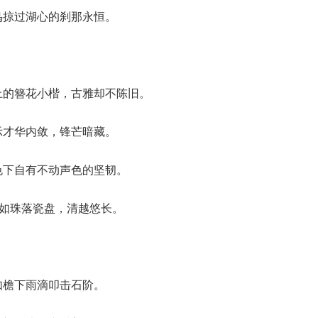
鸟掠过湖心的刹那永恒。
上的簪花小楷，古雅却不陈旧。
示才华内敛，锋芒暗藏。
色下自有不动声色的坚韧。
音如珠落瓷盘，清越悠长。
如檐下雨滴叩击石阶。