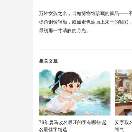
万姓女孩之名，当如博物馆珍藏的孤品——
檐角铜铃轻颤，或如褪色油画上未干的釉彩
最初那一寸清皎的月光。
相关文章
78年属马改名最旺的字有哪些 起
安字取
名最佳字精选
福气