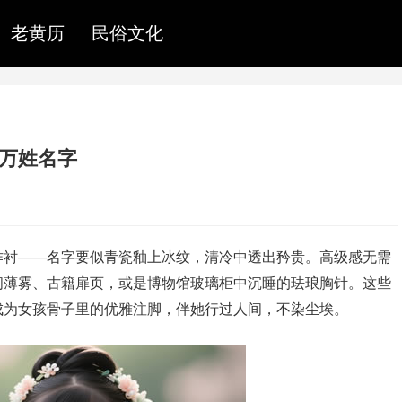
老黄历
民俗文化
单万姓名字
作衬——名字要似青瓷釉上冰纹，清冷中透出矜贵。高级感无需
间薄雾、古籍扉页，或是博物馆玻璃柜中沉睡的珐琅胸针。这些
成为女孩骨子里的优雅注脚，伴她行过人间，不染尘埃。