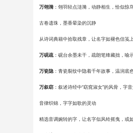
万翎漪
：翎羽轻点涟漪，动静相生，恰似惊
古卷遗珠，墨香晕染的沉静
从诗词典籍中拾取残章，让名字如褪色信笺
万砚疏
：砚台余墨未干，疏朗笔锋藏拙，喻
万瓷隐
：青瓷裂纹中隐着千年故事，温润底
万叙窈
：叙述诗经中“窈窕淑女”的风骨，字
音律织锦，字字如歌的灵动
精选音调婉转的字，让名字似风铃摇曳，或