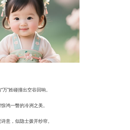
“万”姓碰撞出空谷回响。
时惊鸿一瞥的冷冽之美。
胧诗意，似隐士拨开纱帘。