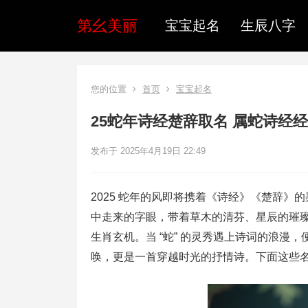
第幺美丽
宝宝起名
生辰八字
您的位置
首页
宝宝起名
25蛇年诗经楚辞取名 属蛇诗经
发布于 2025年4月19日 22:49
2025 蛇年的风即将携着《诗经》《楚辞
中走来的字眼，带着草木的清芬、星辰的璀
生肖玄机。当 “蛇” 的灵秀遇上诗词的浪
唤，更是一首穿越时光的抒情诗。下面这些