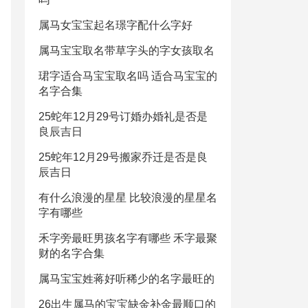
属马女宝宝起名璟字配什么字好
属马宝宝取名带草字头的字女孩取名
珺字适合马宝宝取名吗 适合马宝宝的
名字合集
25蛇年12月29号订婚办婚礼是否是
良辰吉日
25蛇年12月29号搬家乔迁是否是良
辰吉日
有什么浪漫的星星 比较浪漫的星星名
字有哪些
禾字旁最旺男孩名字有哪些 禾字最聚
财的名字合集
属马宝宝姓蒋好听稀少的名字最旺的
26出生属马的宝宝缺金补金最顺口的