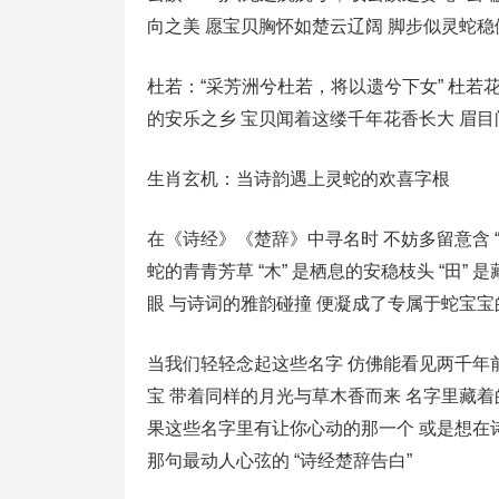
向之美 愿宝贝胸怀如楚云辽阔 脚步似灵蛇
杜若：“采芳洲兮杜若，将以遗兮下女” 杜若花开
的安乐之乡 宝贝闻着这缕千年花香长大 眉
生肖玄机：当诗韵遇上灵蛇的欢喜字根
在《诗经》《楚辞》中寻名时 不妨多留意含 “艹”“木”
蛇的青青芳草 “木” 是栖息的安稳枝头 “田”
眼 与诗词的雅韵碰撞 便凝成了专属于蛇宝
当我们轻轻念起这些名字 仿佛能看见两千年前
宝 带着同样的月光与草木香而来 名字里藏着
果这些名字里有让你心动的那一个 或是想在
那句最动人心弦的 “诗经楚辞告白”