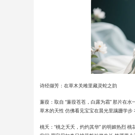
诗经撷芳：在草木关雎里藏灵蛇之韵
蒹葭：取自 “蒹葭苍苍，白露为霜” 那片在水一
草木的天性 仿佛看见宝宝在晨光里蹒跚学步
桃夭：“桃之夭夭，灼灼其华” 的明媚热烈 桃花初