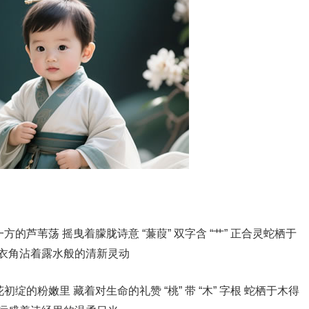
方的芦苇荡 摇曳着朦胧诗意 “蒹葭” 双字含 “艹” 正合灵蛇栖于
 衣角沾着露水般的清新灵动
绽的粉嫩里 藏着对生命的礼赞 “桃” 带 “木” 字根 蛇栖于木得