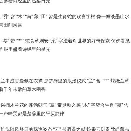
永远盛着诗经里的温柔日光
” 含 “木” “南” 藏 “田” 皆是生肖蛇的欢喜字根 像一幅淡墨山水
香与田间风露
苓” 带 “艹” 蛇食草则安 “采” 字透着对世界的好奇探索 仿佛看见
样 眼里盛着诗经里的星光
串成香囊佩在衣襟 是楚辞里的浪漫仪式 “兰” 含 “艹” 蛇绕兰草
绕着千年未散的草木幽香
木兰花的蓬勃朝气 “搴” 带灵动之感 “木” 字契合生肖 “朝” 含
每一声啼哭都是楚辞里的平仄韵律
旗随风舒展的飘逸姿态 “云” 带逍遥之感 蛇乘云则贵 “旗” 藏志