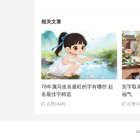
相关文章
78年属马改名最旺的字有哪些 起
安字取
名最佳字精选
福气
点赞(448)
点赞(4
co