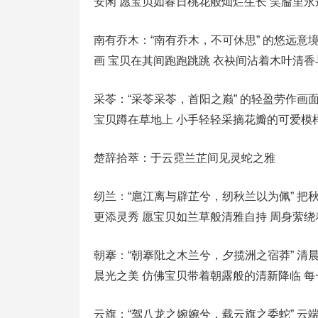
安闲 愿宝贝如春日桃花般灿烂生长 笑靥里
南有乔木：“南有乔木，不可休思” 的悠远意境 “乔
画 宝贝在其间跑跑跳跳 衣袂间沾着木叶清
采苓：“采苓采苓，首阳之巅” 的轻盈劳作画面 “
宝贝蹲在草地上 小手轻轻采摘花瓣的可爱模
楚辞拾萃：于云霓兰芷间见灵蛇之雅
纫兰：“扈江离与辟芷兮，纫秋兰以为佩” 把秋兰
更添灵秀 愿宝贝如兰草般清雅自持 周身萦
朝搴：“朝搴阰之木兰兮，夕揽洲之宿莽” 清晨采摘
晨光之美 仿佛宝贝带着朝露般的清新降临 
云旗：“驾八龙之婉婉兮，载云旗之委蛇” 云端旌