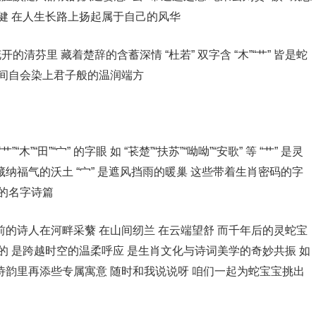
稳健 在人生长路上扬起属于自己的风华
的清芬里 藏着楚辞的含蓄深情 “杜若” 双字含 “木”“艹” 皆是蛇
目间自会染上君子般的温润端方
“田”“宀” 的字眼 如 “苌楚”“扶苏”“呦呦”“安歌” 等 “艹” 是灵
 是藏纳福气的沃土 “宀” 是遮风挡雨的暖巢 这些带着生肖密码的字
宝的名字诗篇
的诗人在河畔采蘩 在山间纫兰 在云端望舒 而千年后的灵蛇宝
的 是跨越时空的温柔呼应 是生肖文化与诗词美学的奇妙共振 如
诗韵里再添些专属寓意 随时和我说说呀 咱们一起为蛇宝宝挑出