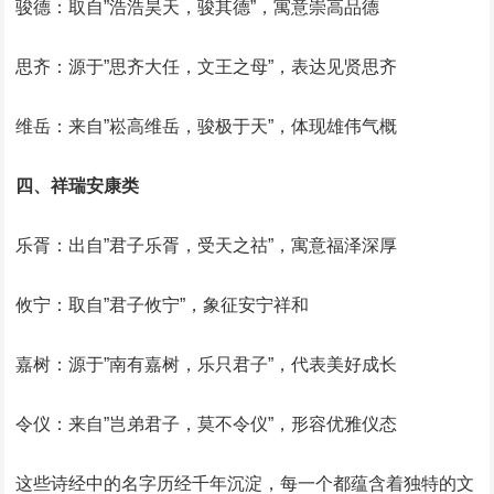
骏德：取自”浩浩昊天，骏其德”，寓意崇高品德
思齐：源于”思齐大任，文王之母”，表达见贤思齐
维岳：来自”崧高维岳，骏极于天”，体现雄伟气概
四、祥瑞安康类
乐胥：出自”君子乐胥，受天之祜”，寓意福泽深厚
攸宁：取自”君子攸宁”，象征安宁祥和
嘉树：源于”南有嘉树，乐只君子”，代表美好成长
令仪：来自”岂弟君子，莫不令仪”，形容优雅仪态
这些诗经中的名字历经千年沉淀，每一个都蕴含着独特的文