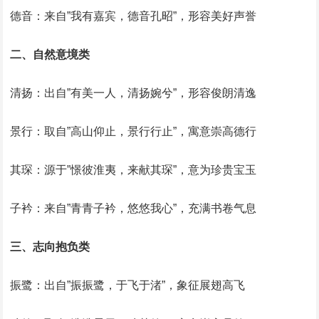
德音：来自”我有嘉宾，德音孔昭”，形容美好声誉
二、自然意境类
清扬：出自”有美一人，清扬婉兮”，形容俊朗清逸
景行：取自”高山仰止，景行行止”，寓意崇高德行
其琛：源于”憬彼淮夷，来献其琛”，意为珍贵宝玉
子衿：来自”青青子衿，悠悠我心”，充满书卷气息
三、志向抱负类
振鹭：出自”振振鹭，于飞于渚”，象征展翅高飞