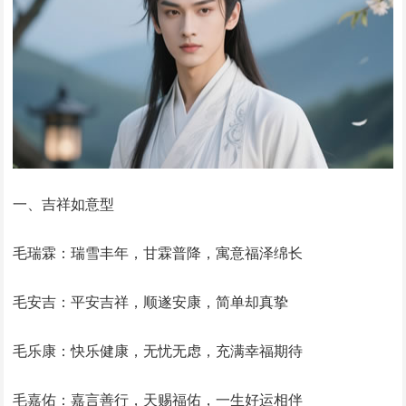
一、吉祥如意型
毛瑞霖：瑞雪丰年，甘霖普降，寓意福泽绵长
毛安吉：平安吉祥，顺遂安康，简单却真挚
毛乐康：快乐健康，无忧无虑，充满幸福期待
毛嘉佑：嘉言善行，天赐福佑，一生好运相伴