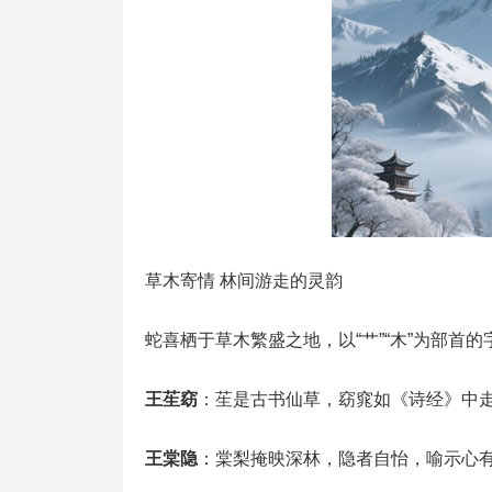
草木寄情 林间游走的灵韵
蛇喜栖于草木繁盛之地，以“艹”“木”为部首
王苼窈
：苼是古书仙草，窈窕如《诗经》中
王棠隐
：棠梨掩映深林，隐者自怡，喻示心