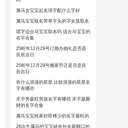
属马女宝宝起名璟字配什么字好
属马宝宝取名带草字头的字女孩取名
珺字适合马宝宝取名吗 适合马宝宝的
名字合集
25蛇年12月29号订婚办婚礼是否是
良辰吉日
25蛇年12月29号搬家乔迁是否是良
辰吉日
有什么浪漫的星星 比较浪漫的星星名
字有哪些
禾字旁最旺男孩名字有哪些 禾字最聚
财的名字合集
属马宝宝姓蒋好听稀少的名字最旺的
26出生属马的宝宝缺金补金最顺口的