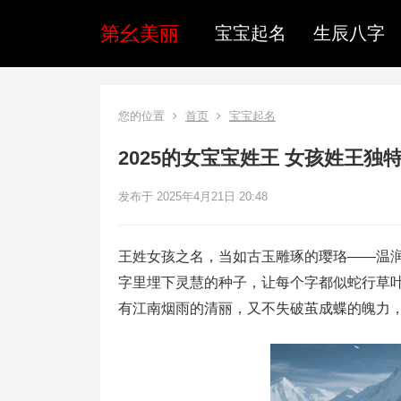
第幺美丽
宝宝起名
生辰八字
您的位置
首页
宝宝起名
2025的女宝宝姓王 女孩姓王独
发布于 2025年4月21日 20:48
王姓女孩之名，当如古玉雕琢的璎珞——温润
字里埋下灵慧的种子，让每个字都似蛇行草
有江南烟雨的清丽，又不失破茧成蝶的魄力，