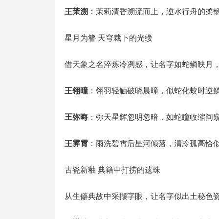
王茉溯
：茉莉清香溯流而上，逆水行舟的柔
星月为簪 天穹裁下的光缕
借天象之名淬炼冷冽感，让名字如蛇鳞映月
王翎曈
：翎羽轻触破晓晨曈，似蛇化蛟时逆
王弥晦
：弥天星辉忽明忽暗，如蛇瞳收缩间
王霁霄
：雨洗碧霄后星河倾落，清冷孤高恰
古瓷新釉 典籍中打捞的遗珠
从生僻典故中采撷字眼，让名字似出土秘色