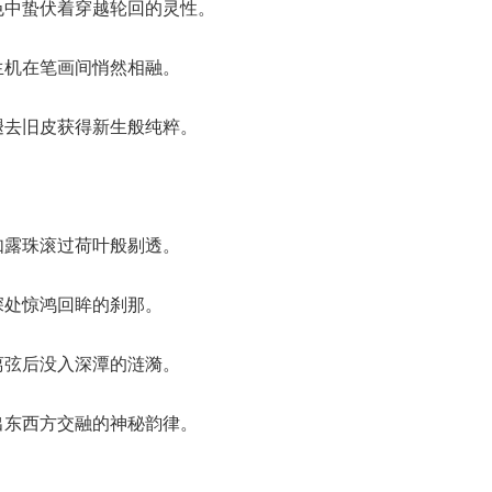
色中蛰伏着穿越轮回的灵性。
生机在笔画间悄然相融。
褪去旧皮获得新生般纯粹。
如露珠滚过荷叶般剔透。
深处惊鸿回眸的刹那。
离弦后没入深潭的涟漪。
出东西方交融的神秘韵律。