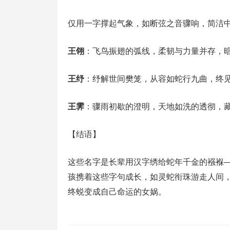
仅用一字撑起气象，如断弦之音骤响，简洁
王翎
：飞鸟振翅的弧线，柔韧与力量并存，
王纾
：纾解世间樊笼，从容如蛇行九曲，终
王霁
：骤雨初歇的澄明，天地如洗的透彻，
【结语】
这些名字是长辈用汉字绣给蛇年千金的襁褓
孩携着这些字句成长，如灵蛇衔珠游走人间
终蜕变成自己命运的女娲。