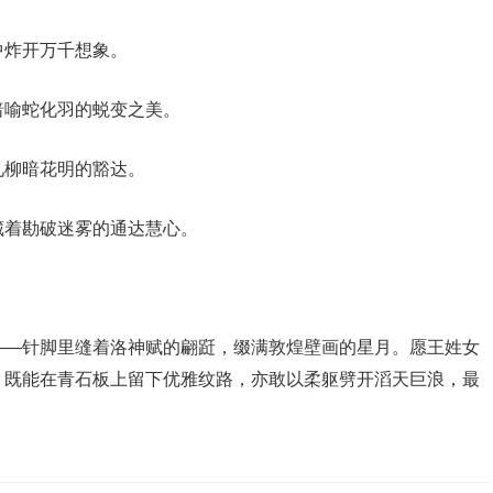
中炸开万千想象。
暗喻蛇化羽的蜕变之美。
见柳暗花明的豁达。
藏着勘破迷雾的通达慧心。
——针脚里缝着洛神赋的翩跹，缀满敦煌壁画的星月。愿王姓女
，既能在青石板上留下优雅纹路，亦敢以柔躯劈开滔天巨浪，最