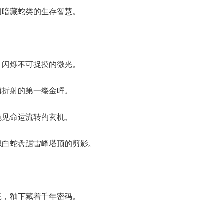
韧暗藏蛇类的生存智慧。
，闪烁不可捉摸的微光。
鳞折射的第一缕金晖。
窥见命运流转的玄机。
似白蛇盘踞雷峰塔顶的剪影。
瓷，釉下藏着千年密码。