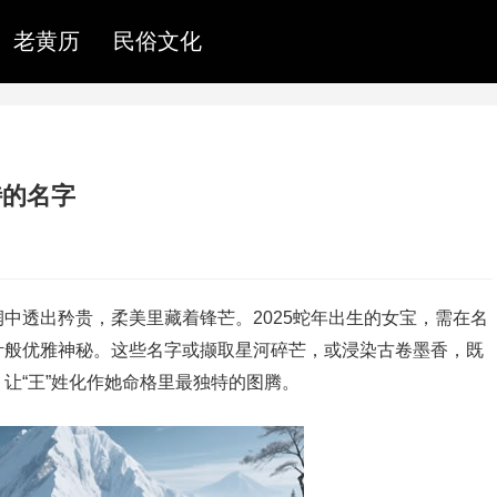
老黄历
民俗文化
特的名字
中透出矜贵，柔美里藏着锋芒。2025蛇年出生的女宝，需在名
叶般优雅神秘。这些名字或撷取星河碎芒，或浸染古卷墨香，既
让“王”姓化作她命格里最独特的图腾。