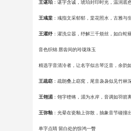
王谌珀
：谌字含诚，琥珀封印时光，温润底
王彧棠
：彧指文采郁郁，棠花照水，古雅与
王濯纾
：濯洗尘嚣，纾解三千烦丝，如白蛇
音色织锦 唇齿间的玲珑珠玉
精选字音清泠者，让名字似古琴泛音，余韵
王疏窈
：疏朗叠上窈窕，尾音袅袅似见竹林
王翎湄
：翎字铿锵，湄为水岸，音调如羽箭
王弥釉
：光晕在瓷釉上弥散，抽象音节碰撞
单字点睛 留白处的惊鸿一瞥