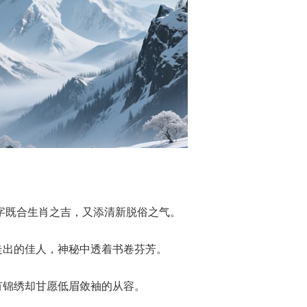
的字既合生肖之吉，又添清新脱俗之气。
走出的佳人，神秘中透着书卷芬芳。
有锦绣却甘愿低眉敛袖的从容。