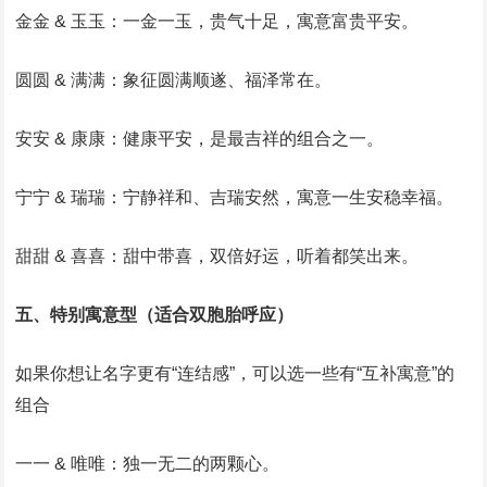
金金 & 玉玉：一金一玉，贵气十足，寓意富贵平安。
圆圆 & 满满：象征圆满顺遂、福泽常在。
安安 & 康康：健康平安，是最吉祥的组合之一。
宁宁 & 瑞瑞：宁静祥和、吉瑞安然，寓意一生安稳幸福。
甜甜 & 喜喜：甜中带喜，双倍好运，听着都笑出来。
五、特别寓意型（适合双胞胎呼应）
如果你想让名字更有“连结感”，可以选一些有“互补寓意”的
组合
一一 & 唯唯：独一无二的两颗心。