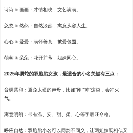
诗诗 & 画画：才情相映，文艺满满。
悠悠 & 然然：自然淡然，寓意从容人生。
心心 & 爱爱：满怀善意，被爱包围。
萌萌 & 朵朵：花开并蒂，姐妹同心。
2025年属蛇的双胞胎女孩，最适合的小名关键有三点：
音调柔和：避免太硬的声母，比如“刚”“冲”这类，会冲火
气。
寓意明朗：带有温、安、甜、柔、心等字最旺命格。
呼应自然：双胞胎小名可以同韵不同义，让两姐妹既相似又