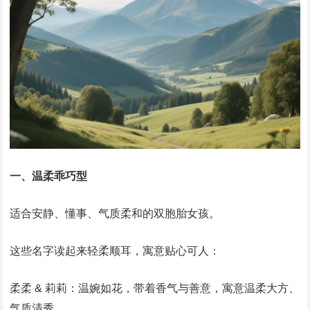
一、温柔乖巧型
适合安静、懂事、气质柔和的双胞胎女孩。
这些名字读起来轻柔顺耳，寓意贴心可人：
柔柔 & 莉莉：温婉如花，带着香气与善意，寓意温柔大方、
气质清秀。