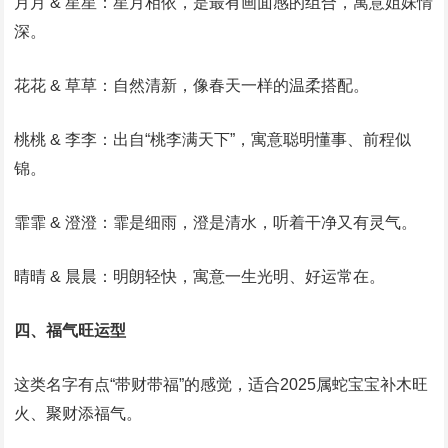
月月 & 星星：星月相依，是最有画面感的组合，寓意姐妹情
深。
花花 & 草草：自然清新，像春天一样的温柔搭配。
桃桃 & 李李：出自“桃李满天下”，寓意聪明懂事、前程似
锦。
霏霏 & 澄澄：霏是细雨，澄是清水，听着干净又有灵气。
晴晴 & 晨晨：明朗轻快，寓意一生光明、好运常在。
四、福气旺运型
这类名字有点“带财带福”的感觉，适合2025属蛇宝宝补木旺
火、聚财添福气。