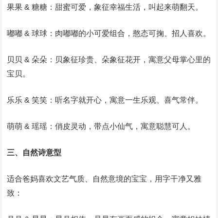
果果 & 糖糖：甜蜜可爱，象征幸福生活，叫起来萌翻天。
嘟嘟 & 球球：肉嘟嘟的小可爱组合，憨态可掬、招人喜欢。
贝贝 & 朵朵：贝象征珍贵、朵象征花开，寓意父母掌心里的
宝贝。
乐乐 & 笑笑：听名字就开心，寓意一生乐观、喜气常伴。
萌萌 & 瑶瑶：俏皮灵动，带点小仙气，寓意聪慧可人。
三、自然诗意型
适合爸妈喜欢文艺气质、自然意境的宝宝，用字干净又雅
致：