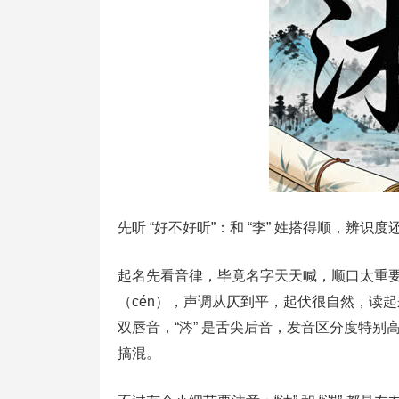
先听 “好不好听”：和 “李” 姓搭得顺，辨识度
起名先看音律，毕竟名字天天喊，顺口太重要了。“
（cén），声调从仄到平，起伏很自然，读起
双唇音，“涔” 是舌尖后音，发音区分度特别高
搞混。