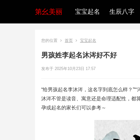
第幺美丽
宝宝起名
生辰八字
您的位置
首页
宝宝起名
男孩姓李起名沐涔好不好
发布于 2025年10月23日 17:57
“给男孩起名李沐涔，这名字到底怎么样？”“
沐涔不管是读音、寓意还是命理适配性，都
孕或起名的家长们可以参考～