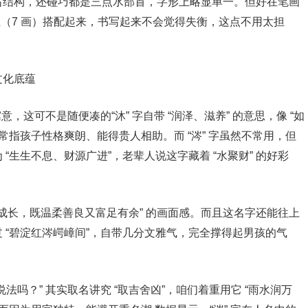
都是左右结构，还碰巧都是三点水部首，字形上略显单一。但好在笔画
李” 姓（7 画）搭配起来，书写起来不会觉得失衡，这点不用太担
文化底蕴
，这可不是随便凑的“沐” 字自带 “润泽、滋养” 的意思，像 “如
常指孩子性格爽朗、能得贵人相助。而 “涔” 字虽然不常用，但
“生生不息、财源广进”，老辈人说这字藏着 “水聚财” 的好彩
养般成长，既温柔善良又富足有余” 的画面感。而且这名字还能往上
 “碧淀红涔崿嶂间”，自带几分文雅气，完全撑得起男孩的气
说法吗？” 其实取名讲究 “取吉舍凶”，咱们着重用它 “雨水润万