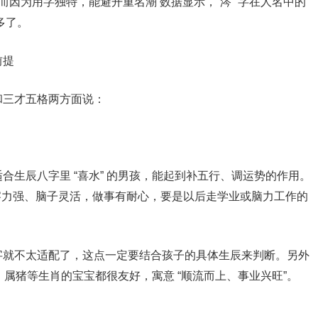
而因为用字独特，能避开重名潮 数据显示，“涔” 字在人名中的
爽多了。
前提
和三才五格两方面说：
别适合生辰八字里 “喜水” 的男孩，能起到补五行、调运势的作用。
观察力强、脑子灵活，做事有耐心，要是以后走学业或脑力工作的
字就不太适配了，这点一定要结合孩子的具体生辰来判断。另外
虎、属猪等生肖的宝宝都很友好，寓意 “顺流而上、事业兴旺”。