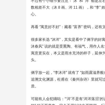
不过有个小细节要注意：“沐” 和 “涔” 
数相差不大（沐 8 画、涔 11 画），和 “
心。
再看 “寓意好不好”：藏着 “富养” 密码，还有
很多家长选 “沐涔”，其实是看中了俩字的好寓意
沐春风” 说的就是受熏陶、有福气，用作人名
寓意更实在，本义是雨水充沛的样子，延伸为 
头。
俩字放一起，“李沐涔” 就有了 “如雨露滋
追溯文化渊源，杜甫在《秦州杂诗》里就写过
质。
可能有人会犯嘀咕：“‘涔’不是有‘涔涔落泪’的