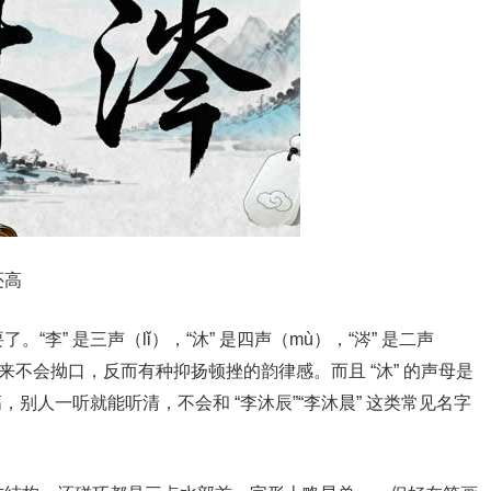
还高
李” 是三声（lǐ），“沐” 是四声（mù），“涔” 是二声
来不会拗口，反而有种抑扬顿挫的韵律感。而且 “沐” 的声母是
，别人一听就能听清，不会和 “李沐辰”“李沐晨” 这类常见名字