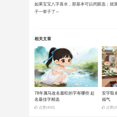
如果宝宝八字喜水，那基本可以闭眼选；就算
子一辈子了～
相关文章
78年属马改名最旺的字有哪些 起
安字取
名最佳字精选
福气
点赞(450)
点赞(4