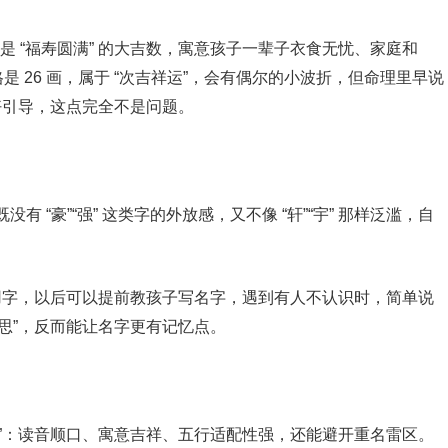
这可是 “福寿圆满” 的大吉数，寓意孩子一辈子衣食无忧、家庭和
 26 画，属于 “次吉祥运”，会有偶尔的小波折，但命理里早说
好引导，这点完全不是问题。
？
没有 “豪”“强” 这类字的外放感，又不像 “轩”“宇” 那样泛滥，自
常用字，以后可以提前教孩子写名字，遇到有人不认识时，简单说
的意思”，反而能让名字更有记忆点。
手”：读音顺口、寓意吉祥、五行适配性强，还能避开重名雷区。