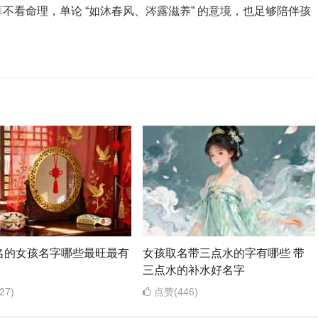
不看命理，单论 “如沐春风、涔露滋养” 的意境，也足够陪伴孩
名的女孩名字哪些最旺最有
女孩取名带三点水的字有哪些 带
三点水的补水好名字
27)
点赞(446)