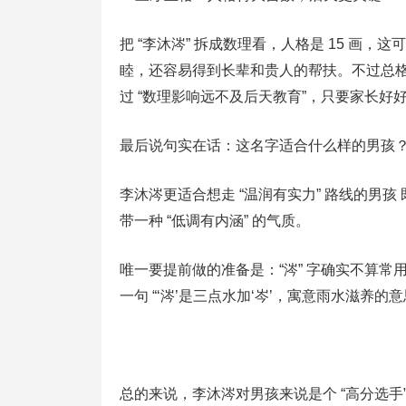
把 “李沐涔” 拆成数理看，人格是 15 画，
睦，还容易得到长辈和贵人的帮扶。不过总格是
过 “数理影响远不及后天教育”，只要家长好
最后说句实在话：这名字适合什么样的男孩
李沐涔更适合想走 “温润有实力” 路线的男孩 既
带一种 “低调有内涵” 的气质。
唯一要提前做的准备是：“涔” 字确实不算
一句 “‘涔’是三点水加‘岑’，寓意雨水滋养
总的来说，李沐涔对男孩来说是个 “高分选