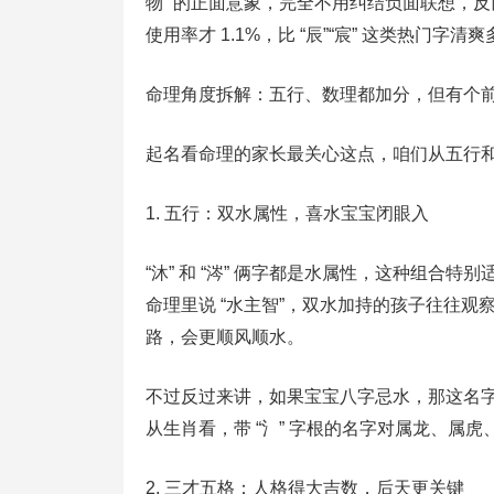
物” 的正面意象，完全不用纠结负面联想，反
使用率才 1.1%，比 “辰”“宸” 这类热门字清
命理角度拆解：五行、数理都加分，但有个
起名看命理的家长最关心这点，咱们从五行
1. 五行：双水属性，喜水宝宝闭眼入
“沐” 和 “涔” 俩字都是水属性，这种组合特
命理里说 “水主智”，双水加持的孩子往往
路，会更顺风顺水。
不过反过来讲，如果宝宝八字忌水，那这名
从生肖看，带 “氵” 字根的名字对属龙、属
2. 三才五格：人格得大吉数，后天更关键