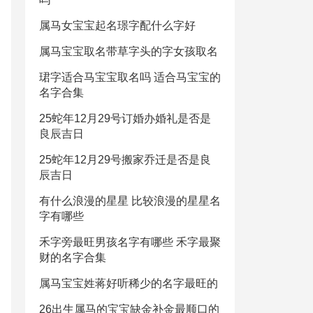
属马女宝宝起名璟字配什么字好
属马宝宝取名带草字头的字女孩取名
珺字适合马宝宝取名吗 适合马宝宝的
名字合集
25蛇年12月29号订婚办婚礼是否是
良辰吉日
25蛇年12月29号搬家乔迁是否是良
辰吉日
有什么浪漫的星星 比较浪漫的星星名
字有哪些
禾字旁最旺男孩名字有哪些 禾字最聚
财的名字合集
属马宝宝姓蒋好听稀少的名字最旺的
26出生属马的宝宝缺金补金最顺口的