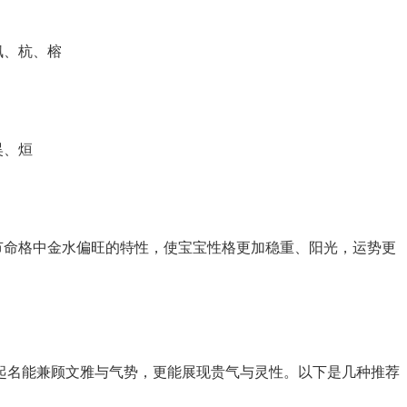
枫、杭、榕
昊、烜
节命格中金水偏旺的特性，使宝宝性格更加稳重、阳光，运势更
若起名能兼顾文雅与气势，更能展现贵气与灵性。以下是几种推荐