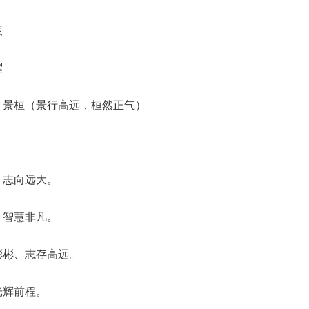
辰
曜
、景桓（景行高远，桓然正气）
、志向远大。
、智慧非凡。
彬彬、志存高远。
光辉前程。