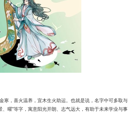
旺金寒，喜火温养，宜木生火助运。也就是说，名字中可多取与
景、曜”等字，寓意阳光开朗、志气远大，有助于未来学业与事