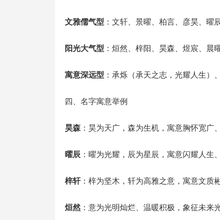
文雅儒气型
：文轩、景曜、柏言、彦昊、曜
阳光大气型
：烜然、梓阳、昊森、煜宸、晨
寓意深远型
：承烁（承天之志，光耀人生）
四、名字寓意举例
昊森
：昊为天广，森为生机，寓意胸怀宽广
曜辰
：曜为光耀，辰为星辰，寓意闪耀人生
梓轩
：梓为坚木，轩为高雅之意，寓意文质
烜然
：意为光明灿烂、温暖积极，象征未来