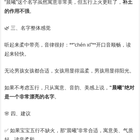
“晨曦”这个名字虽然寓意非常美，但五行上火更旺了，
补土
的作用不强
。
🌿 三、名字整体感觉
听起来柔中带亮，音律很好：**“chén xī”**开口音顺畅，读
起来轻快。
无论男孩女孩都合适，女孩用显得温柔，男孩用显得阳光。
如果不考虑五行，只从寓意、音韵、美感上说，
“晨曦”绝对
是一个非常漂亮的名字
。
🌸 四、建议
✅ 如果宝宝五行不缺火，那“晨曦”非常合适，寓意美、气质
好、读音柔和。