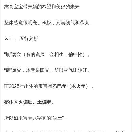
寓意宝宝带来新的希望和美好的未来。
整体感觉很明亮、积极，充满朝气和温度。
🔥 二、五行分析
“晨”属
金
（有的说属土金相生，偏中性）。
“曦”属
火
，本意是阳光，所以火气比较旺。
而2025年出生的宝宝是
乙巳年（木火年）
，
整体
木火偏旺、土偏弱
。
所以如果宝宝八字真的“缺土”，