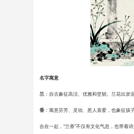
名字寓意
兰
：自古象征高洁、优雅和坚韧。兰花出淤
香
：寓意芬芳、灵动、惹人喜爱，也象征孩
合在一起，“兰香”不仅有文化气息，也带着