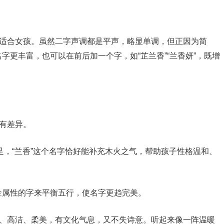
常适合女孩。虽然二字声调都是平声，略显单调，但正因为简
字更丰富，也可以在前后加一个字，如“芷兰香”“兰香妍”，既增
略有差异。
足，“兰香”这个名字恰好能补充木火之气，帮助孩子性格温和、
金属性的字来平衡五行，使名字更趋完美。
雅、高洁、柔美，有文化气息，又不失诗意。听起来像一阵温暖