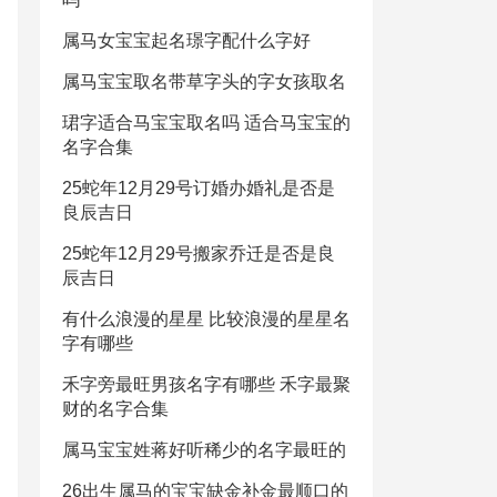
属马女宝宝起名璟字配什么字好
属马宝宝取名带草字头的字女孩取名
珺字适合马宝宝取名吗 适合马宝宝的
名字合集
25蛇年12月29号订婚办婚礼是否是
良辰吉日
25蛇年12月29号搬家乔迁是否是良
辰吉日
有什么浪漫的星星 比较浪漫的星星名
字有哪些
禾字旁最旺男孩名字有哪些 禾字最聚
财的名字合集
属马宝宝姓蒋好听稀少的名字最旺的
26出生属马的宝宝缺金补金最顺口的