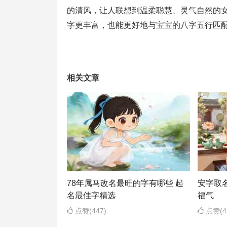
的清风，让人联想到温柔聪慧、灵气自然的女
字更丰富，也能更好地与宝宝的八字五行匹
相关文章
78年属马改名最旺的字有哪些 起
安字取
名最佳字精选
福气
点赞(447)
点赞(4