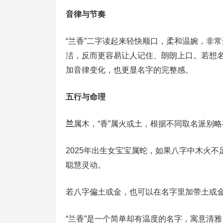
音律与节奏
“兰香”二字读起来轻快顺口，柔和温婉，非
洁，反而更容易让人记住、朗朗上口。若想名
加音律变化，也更显名字的完整感。
五行与命理
兰
属木，“香”属火或土，根据不同取名派别
2025年出生女宝宝属蛇，如果八字中木火不
聪慧灵动。
若八字偏土或金，也可以在名字里加带土或
“兰香”是一个简单却有温度的名字，寓意清