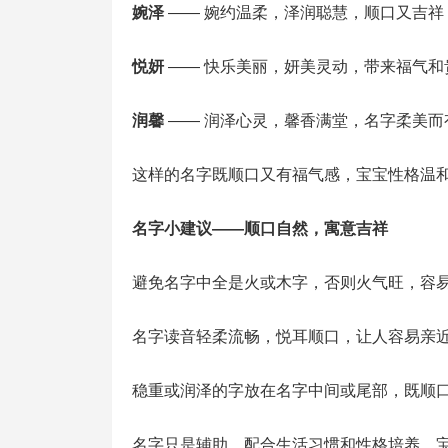
婉泽
—— 婉约温柔，泽润聪慧，顺口又吉祥
悦妍
—— 快乐美丽，妍美灵动，带来福气和
润馨
—— 润泽心灵，馨香满堂，名字柔美而
这样的名字既顺口又有福气感，宝宝性格温
名字小建议——顺口自然，寓意吉祥
避免名字中全是火或木字，否则火气旺，容
名字读音轻柔流畅，悦耳顺口，让人容易亲
稳重或润泽的字放在名字中间或尾部，既顺
名字只是辅助，配合生活习惯和性格培养，