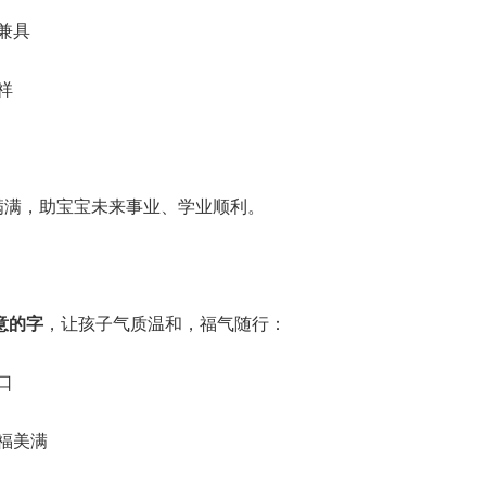
兼具
祥
满满，助宝宝未来事业、学业顺利。
意的字
，让孩子气质温和，福气随行：
口
福美满