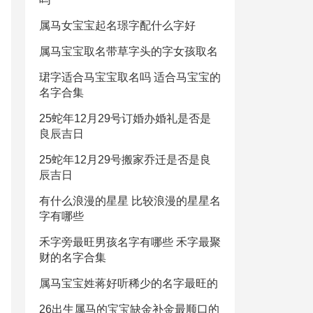
属马女宝宝起名璟字配什么字好
属马宝宝取名带草字头的字女孩取名
珺字适合马宝宝取名吗 适合马宝宝的
名字合集
25蛇年12月29号订婚办婚礼是否是
良辰吉日
25蛇年12月29号搬家乔迁是否是良
辰吉日
有什么浪漫的星星 比较浪漫的星星名
字有哪些
禾字旁最旺男孩名字有哪些 禾字最聚
财的名字合集
属马宝宝姓蒋好听稀少的名字最旺的
26出生属马的宝宝缺金补金最顺口的