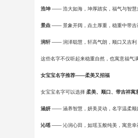
浩坤
—— 浩大如海，坤厚踏实，福气与智慧
景垚
—— 景象开阔，垚土厚重，稳重中带吉
润轩
—— 润泽聪慧，轩高气朗，顺口又吉利
这些名字不仅听起来稳重自然，也寓意福气
女宝宝名字推荐——柔美又招福
女宝宝名字可以选择
柔美、顺口、带吉祥寓
涵妍
—— 涵养智慧，妍美灵动，名字温柔顺
沁瑶
—— 沁润心田，如瑶玉般纯美，寓意幸