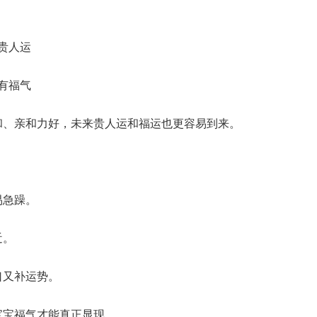
贵人运
有福气
和、亲和力好，未来贵人运和福运也更容易到来。
易急躁。
近。
口又补运势。
宝宝福气才能真正显现。