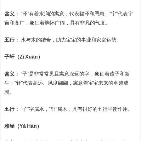
含义：
“泽”有着水润的寓意，代表福泽和恩惠；“宇”代表宇
宙和宽广，象征着胸怀广阔，具有非凡的气度。
五行：
水与木的结合，助力宝宝的事业和家庭运势。
子轩（Zǐ Xuān）
含义：
“子”是非常常见且寓意深远的字，象征着孩子和新
生；“轩”代表高远、风度翩翩，寓意着宝宝未来的卓越成
就。
五行：
“子”字属水，“轩”属木，具有很好的五行平衡作用。
雅涵（Yǎ Hán）