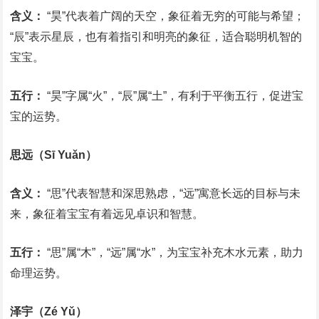
含义：
“昊”代表着广阔的天空，象征着无穷的可能与希望；
“辰”表示星辰，也有着指引和明亮的象征，适合聪明机智的
宝宝。
五行：
“昊”字属“火”，“辰”属“土”，有利于平衡五行，促进宝
宝的运势。
思远（Sī Yuǎn）
含义：
“思”代表智慧和深思熟虑，“远”寓意长远的目标与未
来，象征着宝宝有着远见卓识和智慧。
五行：
“思”属“木”，“远”属“水”，为宝宝补充木水元素，助力
命理运势。
泽宇（Zé Yǔ）