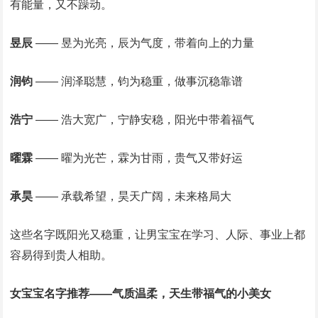
有能量，又不躁动。
昱辰
—— 昱为光亮，辰为气度，带着向上的力量
润钧
—— 润泽聪慧，钧为稳重，做事沉稳靠谱
浩宁
—— 浩大宽广，宁静安稳，阳光中带着福气
曜霖
—— 曜为光芒，霖为甘雨，贵气又带好运
承昊
—— 承载希望，昊天广阔，未来格局大
这些名字既阳光又稳重，让男宝宝在学习、人际、事业上都
容易得到贵人相助。
女宝宝名字推荐——气质温柔，天生带福气的小美女