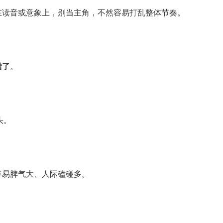
在读音或意象上，别当主角，不然容易打乱整体节奏。
错了
。
头。
容易脾气大、人际磕碰多。