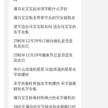
属马女宝宝起名璟字配什么字好
属马宝宝取名带草字头的字女孩取名
珺字适合马宝宝取名吗 适合马宝宝的
名字合集
25蛇年12月29号订婚办婚礼是否是
良辰吉日
25蛇年12月29号搬家乔迁是否是良
辰吉日
有什么浪漫的星星 比较浪漫的星星名
字有哪些
禾字旁最旺男孩名字有哪些 禾字最聚
财的名字合集
属马宝宝姓蒋好听稀少的名字最旺的
26出生属马的宝宝缺金补金最顺口的