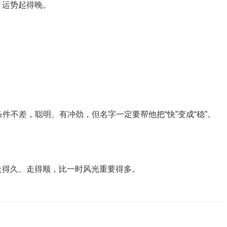
、运势起得晚。
天条件不差，聪明、有冲劲，但名字一定要帮他把“快”变成“稳”。
。
走得久、走得顺，比一时风光重要得多。