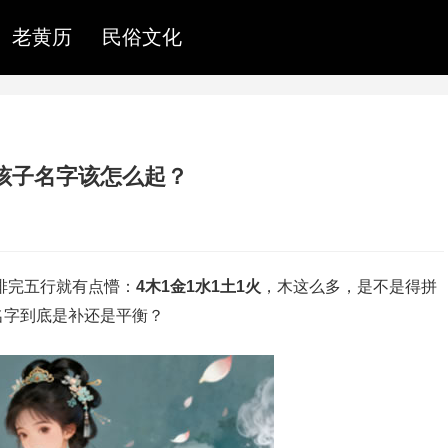
老黄历
民俗文化
属马孩子名字该怎么起？
一排完五行就有点懵：
4木1金1水1土1火
，木这么多，是不是得拼
名字到底是补还是平衡？