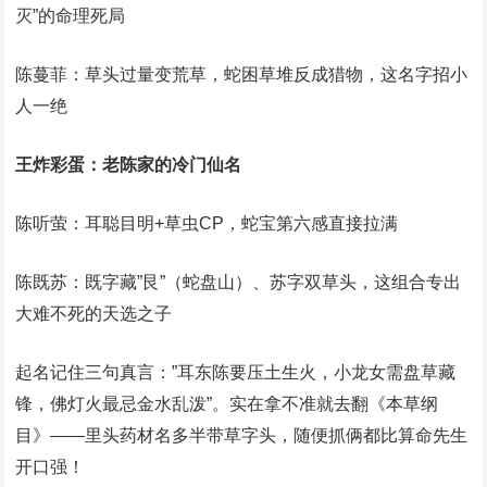
灭”的命理死局
‌陈蔓菲‌：草头过量变荒草，蛇困草堆反成猎物，这名字招小
人一绝
‌王炸彩蛋：老陈家的冷门仙名‌
‌陈听萤‌：耳聪目明+草虫CP，蛇宝第六感直接拉满
‌陈既苏‌：既字藏”艮”（蛇盘山）、苏字双草头，这组合专出
大难不死的天选之子
起名记住三句真言：‌”耳东陈要压土生火，小龙女需盘草藏
锋，佛灯火最忌金水乱泼”‌。实在拿不准就去翻《本草纲
目》——里头药材名多半带草字头，随便抓俩都比算命先生
开口强！