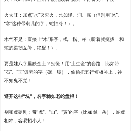
‌火太旺‌：加点“水”灭灭火，比如泽、润、霖（但别用“冰”、
“寒”这种带刺儿的字，蛇怕冷！）。‌
木气不足‌：直接上“木”系字，枫、楷、柏（听着就挺拔，和
蛇的柔韧互补，绝配！）。
要是娃八字里缺金土？别慌！用‌“土生金”‌的套路，比如带
“石”、“玉”偏旁的字（砚、璋），偷偷把五行短板补上，神
不知鬼不觉！
‌避开这些“坑”，名字稳如老蛇盘根！‌
‌别和虎硬刚‌：带“虎”、“山”、“寅”的字（比如彪、岳），蛇虎
相冲，容易招小人！