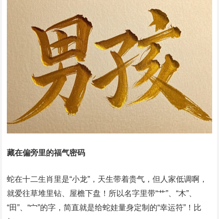
‌藏在偏旁里的福气密码‌
蛇在十二生肖里是“小龙”，天生带着贵气，但人家低调啊，
就爱往草堆里钻、屋檐下盘！所以名字里‌带“艹”、“木”、
“田”、“宀”‌的字，简直就是给蛇娃量身定制的“幸运符”！比