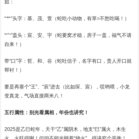
如：
‌“艹”头字‌：慕、茂、萱（蛇吃小动物，有草=不愁吃喝！）
‌“宀”盖头‌：宸、安、宇（蛇要窝才稳，房子一盖，福气不请
自来！）
‌带“口”字‌：哲、和、谷（蛇吐信子，名字有口，贵人开口就
帮衬！）
要是再塞个‌“王”、“辰”‌进去（比如琛、宸），哎哟喂，小龙
变真龙，气场直接两米八！
‌五行属性：别光看属相，年份也讲究！‌
2025是‌乙巳蛇年‌，天干“乙”属阴木，地支“巳”属火，木生
火，火旺得咧！但咱不能光顾着“烧火”，得讲究个平衡！