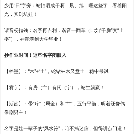
‌少用“日”字旁‌：蛇怕晒成干啊！晨、旭、曜这些字，看着阳
光，实则坑娃！
‌谐音梗扣钱‌：名字再吉利，谐音一翻车（比如“子腾”变“止
疼”），娃能哭到大学毕业！
‌抄作业时间！这些名字闭眼入‌
‌【梓墨】‌：“木”+“土”，蛇钻林木又盘土，稳中带飒！
‌【宥宁】‌：有房（宀）有闲（宁），蛇生躺赢！
‌【斯然】‌：带“斤”（属金）和“艹”，五行平衡，听着还像偶
像剧男主！
名字是娃一辈子的“风水符”，咱不搞迷信，但得讲点门道！