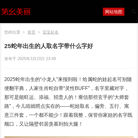
第幺美丽
网站地图
您的位置
首页
宝宝起名
25蛇年出生的人取名字带什么字好
发布于 2025年3月23日 23:49
2025蛇年出生的“小龙人”来报到啦！给属蛇的娃起名可别随
便翻字典，人家生肖蛇自带“灵性BUFF”，名字里藏对字，
那可是能旺运、添福、招贵人的！甭信那些玄乎的“大师套
路”，今儿咱就唠点实在的——蛇娃取名，‌偏旁、五行、寓
意‌三件套，一个都不能少！跟着我整，保管你家娃的名字既
顺口，又让隔壁邻居羡慕到拍大腿！