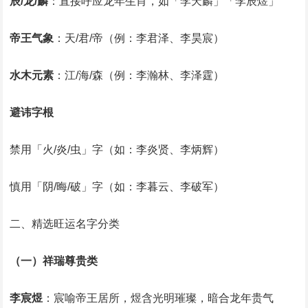
辰/龙/麟
‌：直接呼应龙年生肖，如「李天麟」「李辰煜」‌
帝王气象
‌：天/君/帝（例：李君泽、李昊宸）‌
水木元素
‌：江/海/森（例：李瀚林、李泽霆）‌
避讳字根
禁用「火/炎/虫」字（如：李炎贤、李炳辉）‌
慎用「阴/晦/破」字（如：李暮云、李破军）‌
二、精选旺运名字分类
（一）祥瑞尊贵类
李宸煜
‌：宸喻帝王居所，煜含光明璀璨，暗合龙年贵气‌