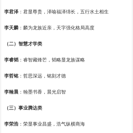
李君泽
‌：君显尊贵，泽喻福泽绵长，五行水土相生‌
李天麟
‌：麟为龙族近亲，天字强化格局高度‌
（二）智慧才学类
李睿韬
‌：睿智藏锋芒，韬略显龙族谋略
李哲铭
‌：哲思深远，铭刻才德‌
李翰晨
‌：翰墨书香，晨光启智‌
（三）事业腾达类
李荣浩
‌：荣显事业昌盛，浩气纵横商海‌