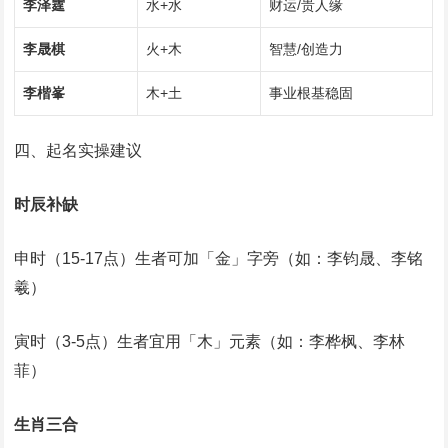
李泽霆
水+水
财运/贵人缘
李晟棋
火+木
智慧/创造力
李楷峯
木+土
事业根基稳固
四、起名实操建议
时辰补缺
申时（15-17点）生者可加「金」字旁（如：李钧晟、李铭
羲）
寅时（3-5点）生者宜用「木」元素（如：李桦枫、李林
菲）‌
生肖三合