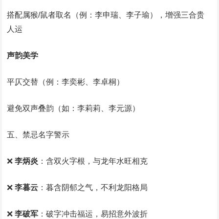
搭配属猴/鼠者取名（例：李申瑞、李子瑜），增强三合贵
人运‌
声韵美学
平仄交替（例：李奕彬、李卓桐）‌
避免双声叠韵（如：李莉莉、李元源）‌
五、禁忌名字警示
❌ ‌
李炳炎
‌：含双火字根，与龙年水旺相克‌
❌ ‌
李暮云
‌：暮含阴郁之气，不利龙阳格局
❌ ‌
李破军
‌：破字冲击福运，易招意外波折‌