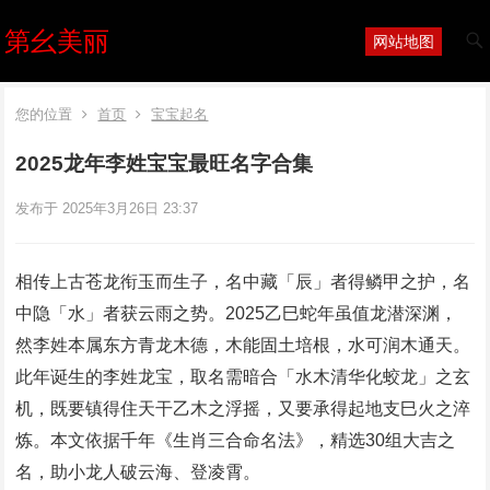
第幺美丽
网站地图
您的位置
首页
宝宝起名
2025龙年李姓宝宝最旺名字合集
发布于 2025年3月26日 23:37
相传上古苍龙衔玉而生子，名中藏「辰」者得鳞甲之护，名
中隐「水」者获云雨之势。2025乙巳蛇年虽值龙潜深渊，
然李姓本属东方青龙木德，木能固土培根，水可润木通天。
此年诞生的李姓龙宝，取名需暗合「水木清华化蛟龙」之玄
机，既要镇得住天干乙木之浮摇，又要承得起地支巳火之淬
炼。本文依据千年《生肖三合命名法》，精选30组大吉之
名，助小龙人破云海、登凌霄。