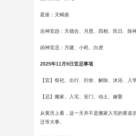
星座：天蝎座
吉神宜趋：天德合、月恩、四相、民日、除
凶神宜忌：月建、小耗、白虎
2025年11月9日宜忌事项
【宜】祭祀、出行、扫舍、解除、沐浴、入
【忌】搬家、入宅、安门、动土、嫁娶
从黄历上看，这一天并不是搬家入宅的黄道吉
迁等大事。