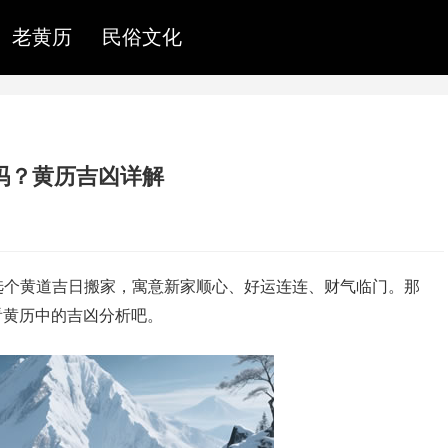
老黄历
民俗文化
好吗？黄历吉凶详解
选个黄道吉日搬家，寓意新家顺心、好运连连、财气临门。那
看看黄历中的吉凶分析吧。