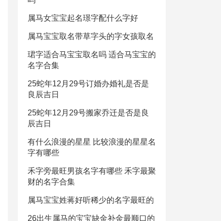
属马女宝宝起名璟字配什么字好
属马宝宝取名带草字头的字女孩取名
珺字适合马宝宝取名吗 适合马宝宝的
名字合集
25蛇年12月29号订婚办婚礼是否是
良辰吉日
25蛇年12月29号搬家乔迁是否是良
辰吉日
有什么浪漫的星星 比较浪漫的星星名
字有哪些
禾字旁最旺男孩名字有哪些 禾字最聚
财的名字合集
属马宝宝姓蒋好听稀少的名字最旺的
26出生属马的宝宝缺金补金最顺口的