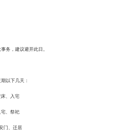
大事务，建议避开此日。
近期以下几天：
安床、入宅
入宅、祭祀
、安门、迁居