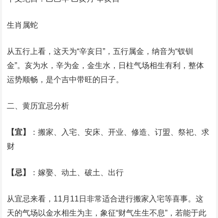
生肖属蛇
从五行上看，这天为“辛亥日”，五行属金，纳音为“钗钏
金”。亥为水，辛为金，金生水，日柱气场相生有利，整体
运势顺畅，是个吉中带旺的日子。
二、黄历宜忌分析
【宜】
：搬家、入宅、安床、开业、修造、订盟、祭祀、求
财
【忌】
：嫁娶、动土、破土、出行
从宜忌来看，11月11日非常适合进行搬家入宅等喜事。这
天的气场以金水相生为主，象征“财气生生不息”，若能于此