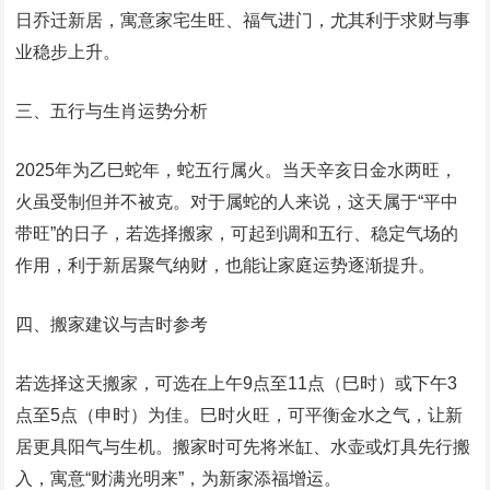
日乔迁新居，寓意家宅生旺、福气进门，尤其利于求财与事
业稳步上升。
三、五行与生肖运势分析
2025年为乙巳蛇年，蛇五行属火。当天辛亥日金水两旺，
火虽受制但并不被克。对于属蛇的人来说，这天属于“平中
带旺”的日子，若选择搬家，可起到调和五行、稳定气场的
作用，利于新居聚气纳财，也能让家庭运势逐渐提升。
四、搬家建议与吉时参考
若选择这天搬家，可选在上午9点至11点（巳时）或下午3
点至5点（申时）为佳。巳时火旺，可平衡金水之气，让新
居更具阳气与生机。搬家时可先将米缸、水壶或灯具先行搬
入，寓意“财满光明来”，为新家添福增运。