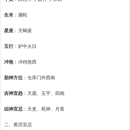
生肖
：属蛇
星座
：天蝎座
五行
：炉中火日
冲煞
：冲鸡煞西
胎神方位
：仓库门外西南
吉神宜趋
：天愿、玉宇、四相
凶神宜忌
：天吏、死神、月害
二、黄历宜忌