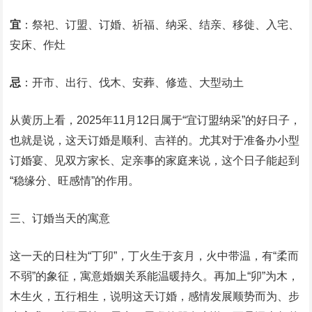
宜
：祭祀、订盟、订婚、祈福、纳采、结亲、移徙、入宅、
安床、作灶
忌
：开市、出行、伐木、安葬、修造、大型动土
从黄历上看，2025年11月12日属于“宜订盟纳采”的好日子，
也就是说，这天订婚是顺利、吉祥的。尤其对于准备办小型
订婚宴、见双方家长、定亲事的家庭来说，这个日子能起到
“稳缘分、旺感情”的作用。
三、订婚当天的寓意
这一天的日柱为“丁卯”，丁火生于亥月，火中带温，有“柔而
不弱”的象征，寓意婚姻关系能温暖持久。再加上“卯”为木，
木生火，五行相生，说明这天订婚，感情发展顺势而为、步