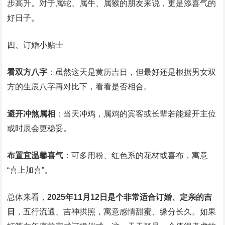
步高升。对于属蛇、属牛、属猴的朋友来说，更是添喜气的
好日子。
四、订婚小贴士
看双方八字
：虽然这天是黄历吉日，但最好还是根据男女双
方的生辰八字再对比下，看看是否相合。
避开冲煞属相
：当天冲鸡，属鸡的宾客或长辈若能避开主位
或时辰会更稳妥。
布置宜温馨喜气
：可多用粉、红色系的花材或喜布，寓意
“喜上加喜”。
总体来看，
2025年11月12日是个非常适合订婚、定亲的吉
日
，五行流通、吉神拱照，寓意感情甜蜜、缘分长久。如果