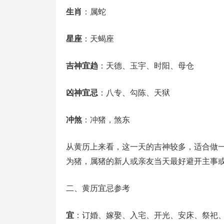
生肖
：属蛇
星座
：天蝎座
吉神宜趋
：天德、玉宇、时阳、母仓
凶神宜忌
：八专、勾陈、天狱
冲煞
：冲猪，煞东
从黄历上来看，这一天的吉神较多，适合做
为猪，属猪的新人或亲友当天最好避开主事
二、黄历宜忌参考
宜
：订婚、嫁娶、入宅、开光、安床、祭祀