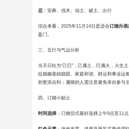
忌
：安葬、伐木、动土、破土、出行
综合来看，2025年11月14日是适合
订婚办酒
盈门。
三、五行与气运分析
当天日柱为“己巳”，己属土，巳属火，火生
征婚姻基础稳固、家庭和谐、财运和事业运
则更添吉利；属猪的人需注意避免亲自参与
四、订婚小贴士
时间选择
：订婚仪式最好选择上午9点至11
红色元素
：场地布置、请柬及服装尽量使用