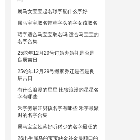
属马女宝宝起名璟字配什么字好
属马宝宝取名带草字头的字女孩取名
珺字适合马宝宝取名吗 适合马宝宝的
名字合集
25蛇年12月29号订婚办婚礼是否是
良辰吉日
25蛇年12月29号搬家乔迁是否是良
辰吉日
有什么浪漫的星星 比较浪漫的星星名
字有哪些
禾字旁最旺男孩名字有哪些 禾字最聚
财的名字合集
属马宝宝姓蒋好听稀少的名字最旺的
26出生属马的宝宝缺金补金最顺口的