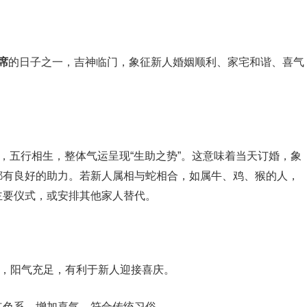
席
的日子之一，吉神临门，象征新人婚姻顺利、家宅和谐、喜气
土，五行相生，整体气运呈现“生助之势”。这意味着当天订婚，象
都有良好的助力。若新人属相与蛇相合，如属牛、鸡、猴的人，
主要仪式，或安排其他家人替代。
点，阳气充足，有利于新人迎接喜庆。
红色系，增加喜气，符合传统习俗。