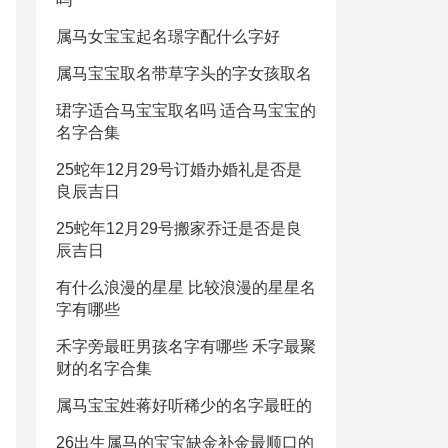
属马女宝宝起名璟字配什么字好
属马宝宝取名带草字头的字女孩取名
珺字适合马宝宝取名吗 适合马宝宝的
名字合集
25蛇年12月29号订婚办婚礼是否是
良辰吉日
25蛇年12月29号搬家乔迁是否是良
辰吉日
有什么浪漫的星星 比较浪漫的星星名
字有哪些
禾字旁最旺男孩名字有哪些 禾字最聚
财的名字合集
属马宝宝姓蒋好听稀少的名字最旺的
26出生属马的宝宝缺金补金最顺口的