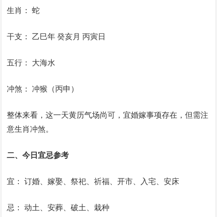
生肖： 蛇
干支： 乙巳年 癸亥月 丙寅日
五行： 大海水
冲煞： 冲猴（丙申）
整体来看，这一天黄历气场尚可，宜婚嫁事项存在，但需注
意生肖冲煞。
二、今日宜忌参考
宜： 订婚、嫁娶、祭祀、祈福、开市、入宅、安床
忌： 动土、安葬、破土、栽种