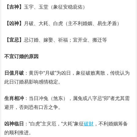
【吉神】
玉宇、玉堂（象征安稳庇佑）
【凶神】
月破、大耗、白虎（主不利婚姻、易生矛盾）
【宜忌】
忌订婚、嫁娶、祈福；宜开业、搬迁等
不宜订婚的原因
日值月破
：黄历中“月破”为凶日，象征破败离散，传统认为
此日订婚易影响感情稳定。
生肖相冲
：当日冲兔（煞东），属兔或八字忌“卯”者尤其需
避开，否则恐有口舌之争。
凶神临日
：“白虎”主灾厄，“大耗”象征
破财
，不利婚姻筹备
的顺利推进。