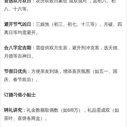
首选双月双日
：农历双数日象征“成双成对”，如初六、初
八、十六等。
避开节气凶日
：三娘煞（初三、初七、十三等）、月破、四
离日等均需避开。
合八字定吉期
：需提供双方生辰，避开刑冲克害，选天德、
月德等吉神日。
节假日优先
：方便亲友到场，增添喜庆氛围（如五一、国
庆、春节前后）。
订婚习俗小贴士
聘礼讲究
：礼金数额取偶数（如6/8万），礼品需成双（如
茶叶、喜饼各两盒）。