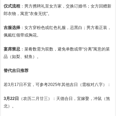
仪式流程
：男方携聘礼至女方家，交换订婚书；女方回赠新
郎衣物，寓意“衣食无忧”。
吉服选择
：女方穿粉色或红色礼服，忌黑白；男方着正装，
佩戴红领带或胸花。
宴席禁忌
：菜肴数需为双数，避免单数或带“分离”寓意的菜
品（如梨、鱿鱼）。
替代吉日推荐
若3月17日不宜，可参考2025年其他吉日（需核对八字）：
3月22日
（农历二月廿三）：天德合日，宜嫁娶，冲鼠（煞
北）。