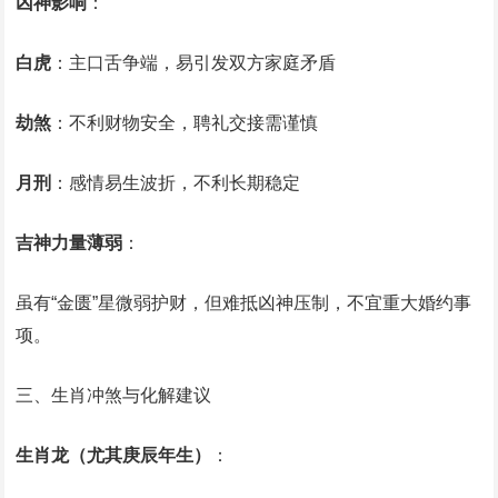
凶神影响
：
白虎
：主口舌争端，易引发双方家庭矛盾
劫煞
：不利财物安全，聘礼交接需谨慎
月刑
：感情易生波折，不利长期稳定
吉神力量薄弱
：
虽有“金匮”星微弱护财，但难抵凶神压制，不宜重大婚约事
项。
三、生肖冲煞与化解建议
生肖龙（尤其庚辰年生）
：