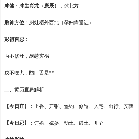
冲煞
：
冲生肖龙（庚辰）
，煞北方
胎神方位
：厨灶栖外西北（孕妇需避让）
彭祖百忌
：
丙不修灶，易惹灾祸
戌不吃犬，防口舌是非
二、黄历宜忌解析
【今日宜】
：上香、开张、签约、修造、入宅、出行、安葬
【今日忌】
：订婚、嫁娶、动土、破土、开仓