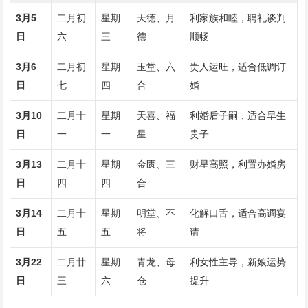
3月5
二月初
星期
天德、月
利家族和睦，聘礼谈判
日
六
三
德
顺畅
3月6
二月初
星期
玉堂、六
贵人运旺，适合低调订
日
七
四
合
婚
3月10
二月十
星期
天喜、福
利婚后子嗣，适合早生
日
一
一
星
贵子
3月13
二月十
星期
金匮、三
财星高照，利置办婚房
日
四
四
合
3月14
二月十
星期
明堂、不
化解口舌，适合高调宴
日
五
五
将
请
3月22
二月廿
星期
青龙、母
利女性主导，新娘运势
日
三
六
仓
提升