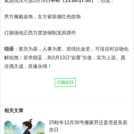
紧急情况可选3月18日
申时（15:00-17:00）
，但需：
男方佩戴金饰，女方裙装缀红色纹饰
订婚场地正西方摆放铜制龙凤摆件
结语
：黄历为基，人事为要。若情比金坚，可借吉时吉物化
解凶煞；若求稳妥，则3月13日“金匮”当值，实为上选。愿
佳偶天成，良缘永缔！
订婚吉日
相关文章
25蛇年12月30号搬家乔迁是否是良辰
吉日