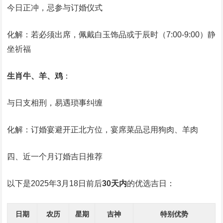
今日正冲，忌参与订婚仪式
化解：若必须出席，佩戴白玉饰品或于辰时（7:00-9:00）静
坐祈福
生肖牛、羊、鸡
：
与日支相刑，易遇琐事纠缠
化解：订婚宴避开正北方位，宴席菜品忌用狗肉、羊肉
四、近一个月订婚吉日推荐
以下是2025年3月18日前后
30天内
的优选吉日：
日期
农历
星期
吉神
特别优势