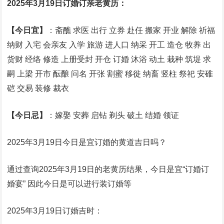
2025年3月19日订婚订亲老黄历：
【今日宜】
：斋醮 求医 出行 立券 赴任 搬家 开业 解除 祈福
纳财 入宅 会亲友 入学 旅游 进人口 纳采 开工 造仓 牧养 出
货财 经络 修造 上册受封 开仓 订婚 沐浴 动土 栽种 筑堤 求
嗣 上梁 开市 酝酿 问名 开张 割蜜 移徙 纳畜 竖柱 祭祀 安碓
硙 交易 装修 裁衣
【今日忌】
：嫁娶 安葬 启钻 剃头 破土 结婚 领证
2025年3月19日今日是宜订婚的黄道吉日吗？
通过查询2025年3月19日的老黄历结果，今日是宜“订婚订
婚宴” 因此今日是可以进行装订婚等
2025年3月19日订婚吉时：