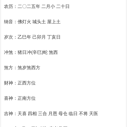
农历：二〇二五年 二月小 二十日
纳音：佛灯火 城头土 屋上土
岁次：乙巳年 己卯月 丁亥日
冲煞：猪日冲(辛巳)蛇 煞西
煞方：煞岁煞西方
财神：正西方位
喜神：正南方位
吉神：天喜 四相 三合 月恩 母仓 临日 不将 天医