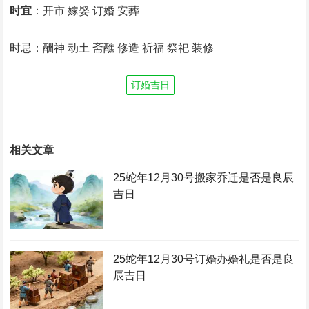
时宜
：开市 嫁娶 订婚 安葬
时忌：酬神 动土 斋醮 修造 祈福 祭祀 装修
订婚吉日
相关文章
25蛇年12月30号搬家乔迁是否是良辰
吉日
25蛇年12月30号订婚办婚礼是否是良
辰吉日