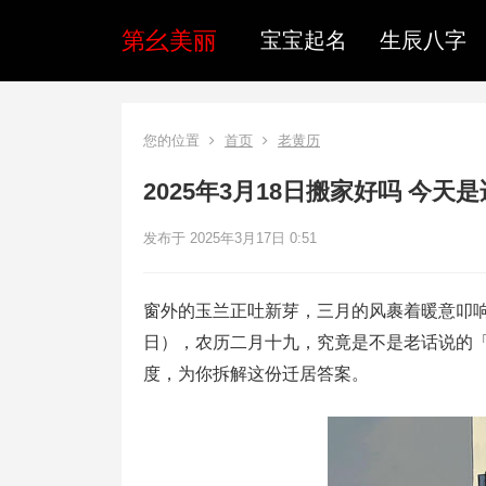
第幺美丽
宝宝起名
生辰八字
您的位置
首页
老黄历
2025年3月18日搬家好吗 今
发布于 2025年3月17日 0:51
窗外的玉兰正吐新芽，三月的风裹着暖意叩响窗
日），农历二月十九，究竟是不是老话说的
度，为你拆解这份迁居答案。