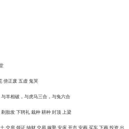
堂
芜 傍正废 五虚 鬼哭
，与羊相破，与虎马三合，与兔六合
 剃胎发 下聘礼 栽种 耕种 封顶 上梁
土 交房 领证 纳财 交易 嫁娶 安床 开市 安葬 买车 下葬 投资 出