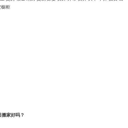
安橱柜
8日搬家好吗？