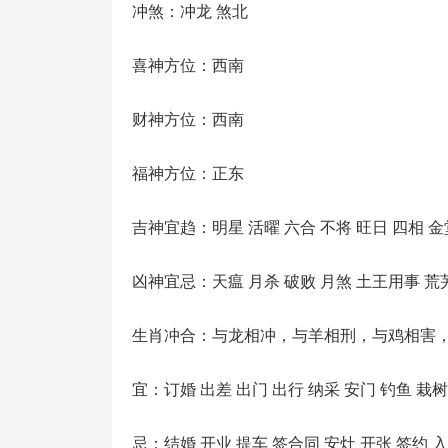
冲煞：冲龙 煞北
喜神方位：西南
财神方位：西南
福神方位：正东
吉神宜趋：明星 活曜 六合 不将 旺日 四相 金
凶神宜忌：天瘟 月杀 破败 月煞 土王用事 荒
生肖冲合：与龙相冲，与羊相刑，与鸡相害
宜：订婚 出差 出门 出行 纳采 安门 钓鱼 栽树
忌：结婚 开业 提车 签合同 安灶 开张 签约 入