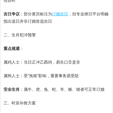
佳吉时‌
吉日争议
‌：部分黄历标注为
订婚吉日
‌，但专业择日平台明确
指出该日并非订婚首选吉日‌
二、生肖犯冲预警
重点规避
‌：
属鸡人士：当日正冲乙酉鸡，易生口舌是非‌
属狗人士：受”煞南”影响，重要事务易受阻‌
安全生肖
‌：属牛、虎、兔、蛇、羊、猴、猪者可正常订婚‌
三、时辰补救方案