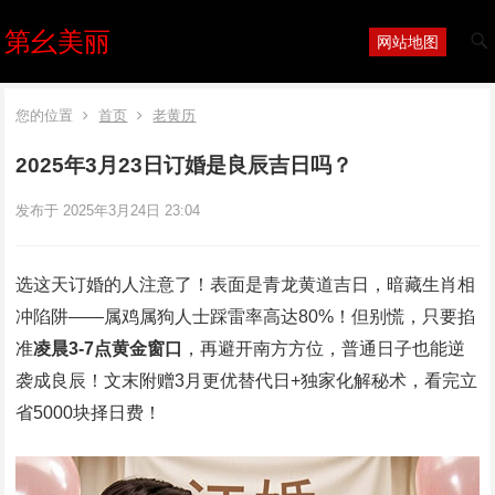
第幺美丽
网站地图
您的位置
首页
老黄历
2025年3月23日订婚是良辰吉日吗？
发布于 2025年3月24日 23:04
选这天订婚的人注意了！表面是青龙黄道吉日，暗藏生肖相
冲陷阱——属鸡属狗人士踩雷率高达80%！但别慌，只要掐
准‌
凌晨3-7点黄金窗口
‌，再避开南方方位，普通日子也能逆
袭成良辰！文末附赠3月更优替代日+独家化解秘术，看完立
省5000块择日费！