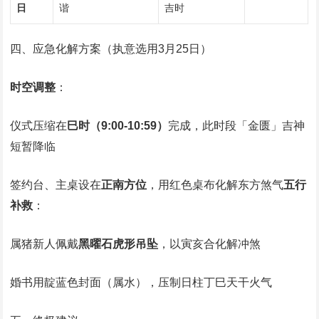
日
谐
吉时
四、应急化解方案（执意选用3月25日）
时空调整
‌：
仪式压缩在‌
巳时（9:00-10:59）
‌完成，此时段「金匮」吉神
短暂降临
签约台、主桌设在‌
正南方位
‌，用红色桌布化解东方煞气‌
五行
补救
‌：
属猪新人佩戴‌
黑曜石虎形吊坠
‌，以寅亥合化解冲煞
婚书用靛蓝色封面（属水），压制日柱丁巳天干火气