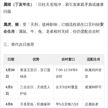
属猪（丁亥年生）
‌：日柱天克地冲，易引发家庭矛盾或健康
问题
属虎、猴
‌：受「天刑」值神影响，订婚流程易生口舌纠纷‌
安
全生肖
‌：属鼠、牛、兔、龙者相对无碍，但仍需配合吉时
三、替代吉日推荐
日期
优势
吉时窗口
适配生肖
3月30
黄道玉堂日，宜订盟
7:00-12:59等6
除属鸡外皆
日
纳采
吉时
宜
4月2
三合吉日，天德贵人
全天9吉时覆盖
避属狗即可
日
护佑
4月6
天喜星临，旺姻缘和
早5点至晚7点8
忌属鼠者