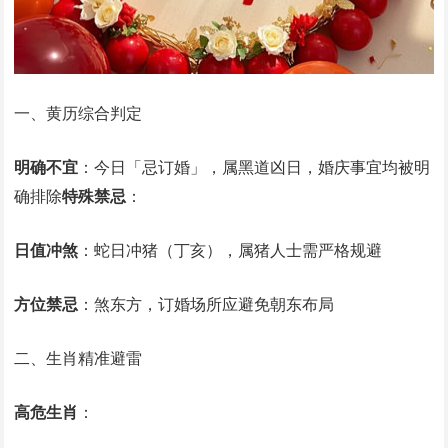
一、黄历综合判定
明确不宜
‌：今日「忌订婚」，属黑道凶日，婚庆事宜均被明
确排除‌
特殊禁忌
‌：
日值冲煞
‌：蛇日冲猪（丁亥），属猪人士需严格规避
方位禁忌
‌：煞东方，订婚场所应避免朝东布局
二、生肖精准避雷
高危生肖
‌：