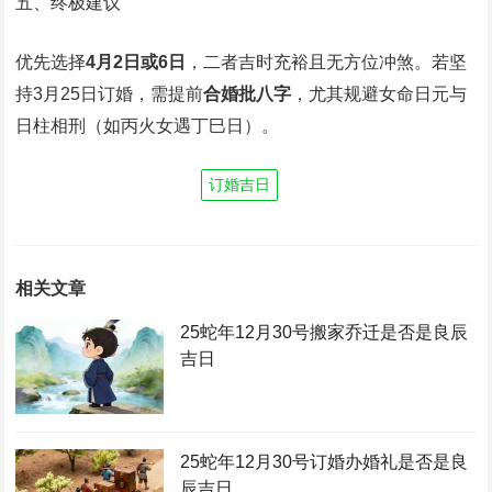
五、终极建议
优先选择‌
4月2日或6日
‌，二者吉时充裕且无方位冲煞。若坚
持3月25日订婚，需提前‌
合婚批八字
‌，尤其规避女命日元与
日柱相刑（如丙火女遇丁巳日）。
订婚吉日
相关文章
25蛇年12月30号搬家乔迁是否是良辰
吉日
25蛇年12月30号订婚办婚礼是否是良
辰吉日