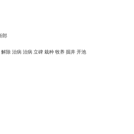
新郎
 解除 治病 治病 立碑 栽种 牧养 掘井 开池