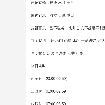
吉神宜趋：母仓 不将 玉堂
凶神宜忌：游祸 天贼 重日
彭祖百忌：己不破券二比并亡 亥不嫁娶不利
宜：祭祀 祈福 求嗣 斋醮 沐浴 开光 理发 经络
忌：嫁娶 定磉 合寿木 安葬 行丧
当日吉时：
丙子时（23:00-00:59）
乙丑时（01:00-02:59）
戊辰时（07:00-08:59）