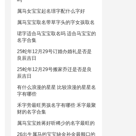
属马女宝宝起名璟字配什么字好
属马宝宝取名带草字头的字女孩取名
珺字适合马宝宝取名吗 适合马宝宝的
名字合集
25蛇年12月29号订婚办婚礼是否是
良辰吉日
25蛇年12月29号搬家乔迁是否是良
辰吉日
有什么浪漫的星星 比较浪漫的星星名
字有哪些
禾字旁最旺男孩名字有哪些 禾字最聚
财的名字合集
属马宝宝姓蒋好听稀少的名字最旺的
26出生属马的宝宝缺金补金最顺口的