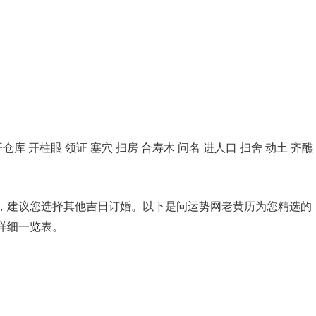
开仓库 开柱眼 领证 塞穴 扫房 合寿木 问名 进人口 扫舍 动土 齐醮
，建议您选择其他吉日订婚。以下是问运势网老黄历为您精选的
子详细一览表。