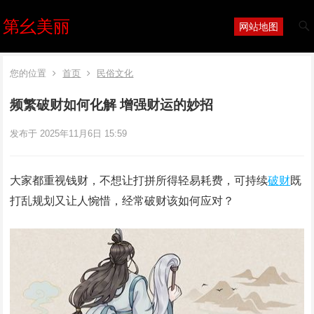
第幺美丽
网站地图
您的位置
首页
民俗文化
频繁破财如何化解 增强财运的妙招
发布于 2025年11月6日 15:59
大家都重视钱财，不想让打拼所得轻易耗费，可持续
破财
既
打乱规划又让人惋惜，经常破财该如何应对？