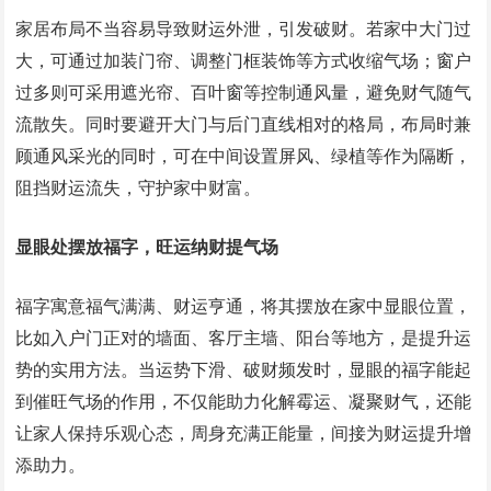
家居布局不当容易导致财运外泄，引发破财。若家中大门过
大，可通过加装门帘、调整门框装饰等方式收缩气场；窗户
过多则可采用遮光帘、百叶窗等控制通风量，避免财气随气
流散失。同时要避开大门与后门直线相对的格局，布局时兼
顾通风采光的同时，可在中间设置屏风、绿植等作为隔断，
阻挡财运流失，守护家中财富。
显眼处摆放福字，旺运纳财提气场
福字寓意福气满满、财运亨通，将其摆放在家中显眼位置，
比如入户门正对的墙面、客厅主墙、阳台等地方，是提升运
势的实用方法。当运势下滑、破财频发时，显眼的福字能起
到催旺气场的作用，不仅能助力化解霉运、凝聚财气，还能
让家人保持乐观心态，周身充满正能量，间接为财运提升增
添助力。