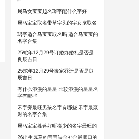
属马女宝宝起名璟字配什么字好
属马宝宝取名带草字头的字女孩取名
珺字适合马宝宝取名吗 适合马宝宝的
名字合集
25蛇年12月29号订婚办婚礼是否是
良辰吉日
25蛇年12月29号搬家乔迁是否是良
辰吉日
有什么浪漫的星星 比较浪漫的星星名
字有哪些
禾字旁最旺男孩名字有哪些 禾字最聚
财的名字合集
属马宝宝姓蒋好听稀少的名字最旺的
26出生属马的宝宝缺金补金最顺口的