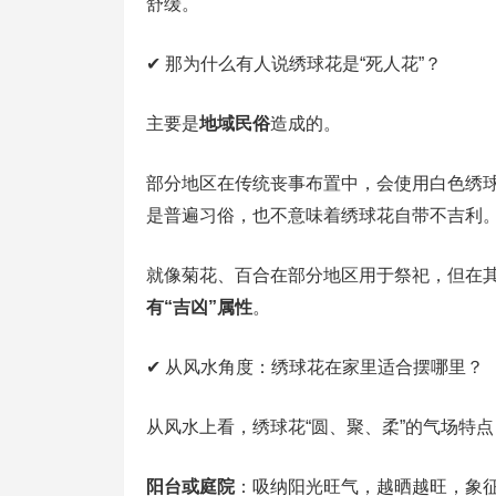
舒缓。
✔ 那为什么有人说绣球花是“死人花”？
主要是
地域民俗
造成的。
部分地区在传统丧事布置中，会使用白色绣球
是普遍习俗，也不意味着绣球花自带不吉利
就像菊花、百合在部分地区用于祭祀，但在
有“吉凶”属性
。
✔ 从风水角度：绣球花在家里适合摆哪里？
从风水上看，绣球花“圆、聚、柔”的气场特
阳台或庭院
：吸纳阳光旺气，越晒越旺，象