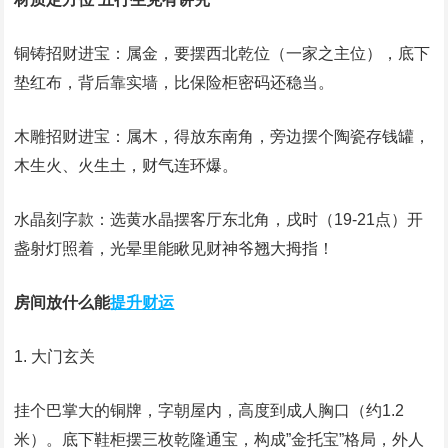
铜铸招财进宝：属金，要摆西北乾位（一家之主位），底下
垫红布，背后靠实墙，比保险柜密码还稳当。
木雕招财进宝：属木，得放东南角，旁边摆个陶瓷存钱罐，
木生火、火生土，财气连环爆。
水晶刻字款：选黄水晶摆客厅东北角，戌时（19-21点）开
盏射灯照着，光晕里能瞅见财神爷翘大拇指！
房间放什么能
提升财运
1. 大门玄关
挂个巴掌大的铜牌，字朝屋内，高度到成人胸口（约1.2
米）。底下鞋柜摆三枚乾隆通宝，构成”金托宝”格局，外人