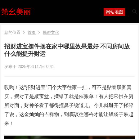
第幺美丽
网站地图
您的位置
首页
民俗文化
招财进宝摆件摆在家中哪里效果最好 不同房间放
什么能提升财运
发布于 2025年3月17日 0:41
哎哟！这“招财进宝”四个大字往家一挂，可不是贴春联图喜
庆，摆对了是聚宝盆，摆错了就是催账单！有人把它供在厕
所对面，财神爷看了都得捏鼻子绕道走。今儿就掰开了揉碎
了说，这金灿灿的吉祥物，到底该往哪杵才能让钱袋子鼓起
来！