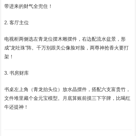
带进来的财气全兜住！
2. 客厅主位
电视柜两侧选左青龙位摆木雕摆件，右边配流水盆景，形
成”龙吐珠”阵。千万别跟关公像脸对脸，两尊神抢香火要打
架！
3. 书房财库
书桌左上角（青龙抬头位）放水晶摆件，搭配六支富贵竹，
文件堆里藏个金元宝模型。月底算账前摸三下字牌，比喝红
牛还提神！