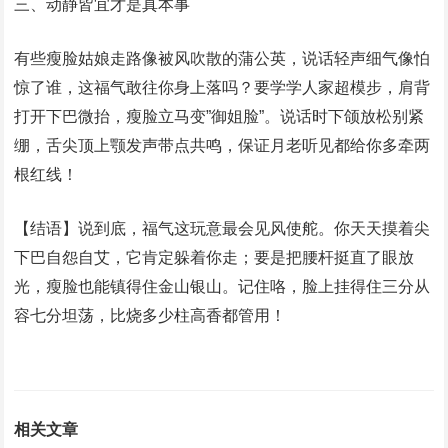
三、动静皆宜才是真本事
有些瘦脸姑娘走路像被风吹散的蒲公英，说话轻声细气像怕
惊了谁，这福气敢往你身上落吗？要学学人家超模步，肩背
打开下巴微抬，瘦脸立马变”御姐脸”。说话时下颌放松别紧
绷，舌尖顶上颚发声带点共鸣，保证月老听见都给你多牵两
根红线！
【结语】说到底，福气这玩意最会见风使舵。你天天摸着尖
下巴自怨自艾，它肯定躲着你走；要是把腰杆挺直了眼放
光，瘦脸也能镇得住金山银山。记住咯，脸上挂得住三分从
容七分坦荡，比烧多少柱高香都管用！
相关文章