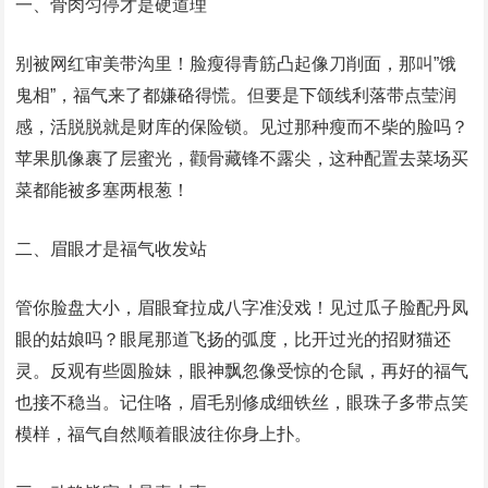
一、骨肉匀停才是硬道理
别被网红审美带沟里！脸瘦得青筋凸起像刀削面，那叫”饿
鬼相”，福气来了都嫌硌得慌。但要是下颌线利落带点莹润
感，活脱脱就是财库的保险锁。见过那种瘦而不柴的脸吗？
苹果肌像裹了层蜜光，颧骨藏锋不露尖，这种配置去菜场买
菜都能被多塞两根葱！
二、眉眼才是福气收发站
管你脸盘大小，眉眼耷拉成八字准没戏！见过瓜子脸配丹凤
眼的姑娘吗？眼尾那道飞扬的弧度，比开过光的招财猫还
灵。反观有些圆脸妹，眼神飘忽像受惊的仓鼠，再好的福气
也接不稳当。记住咯，眉毛别修成细铁丝，眼珠子多带点笑
模样，福气自然顺着眼波往你身上扑。