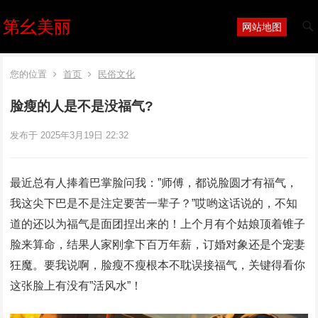
第幺美丽
网站地图
您的位置
首页
民俗文化
脸瘦的人是不是没福气?
发布于 2025年3月19日 22:32
最近总有人捧着巴掌脸问我：”师傅，都说脸圆才有福气，
我这尖下巴是不是注定要苦一辈子？”哎哟这话说的，不知
道的还以为福气是面团捏出来的！上个月有个姑娘顶着锥子
脸来算命，结果人家刚拿下百万年薪，订婚对象还是个宠妻
狂魔。要我说啊，脸瘦不瘦根本不耽误接福气，关键得看你
这张脸上有没有”活风水”！