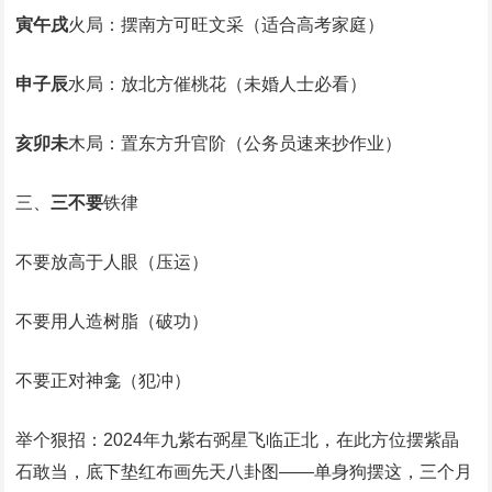
寅午戌
火局：摆南方可旺文采（适合高考家庭）
申子辰
水局：放北方催桃花（未婚人士必看）
亥卯未
木局：置东方升官阶（公务员速来抄作业）
三、
三不要
铁律
不要放高于人眼（压运）
不要用人造树脂（破功）
不要正对神龛（犯冲）
举个狠招：2024年九紫右弼星飞临正北，在此方位摆紫晶
石敢当，底下垫红布画先天八卦图——单身狗摆这，三个月