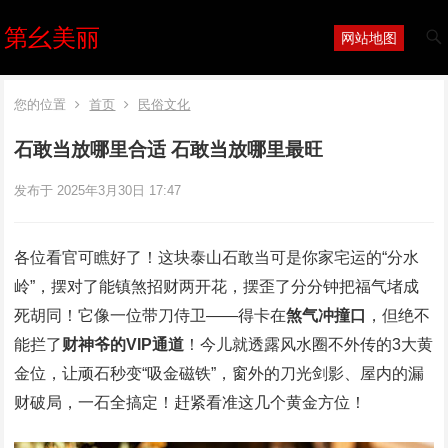
第幺美丽
网站地图
您的位置
首页
民俗文化
石敢当放哪里合适 石敢当放哪里最旺
发布于 2025年3月30日 17:47
各位看官可瞧好了！这块泰山石敢当可是你家宅运的“分水
岭”，摆对了能镇煞招财两开花，摆歪了分分钟把福气堵成
死胡同！它像一位带刀侍卫——得卡在
煞气冲撞口
，但绝不
能拦了
财神爷的VIP通道
！今儿就透露风水圈不外传的3大黄
金位，让顽石秒变“吸金磁铁”，窗外的刀光剑影、屋内的漏
财破局，一石全搞定！赶紧看准这几个黄金方位！