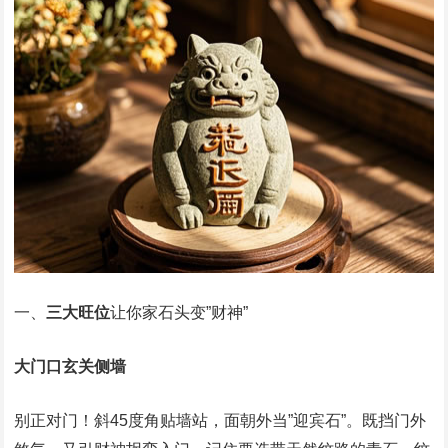
一、
三大旺位
让你家石头变”财神”
大门口玄关侧墙
别正对门！斜45度角贴墙站，面朝外当”迎宾石”。既挡门外