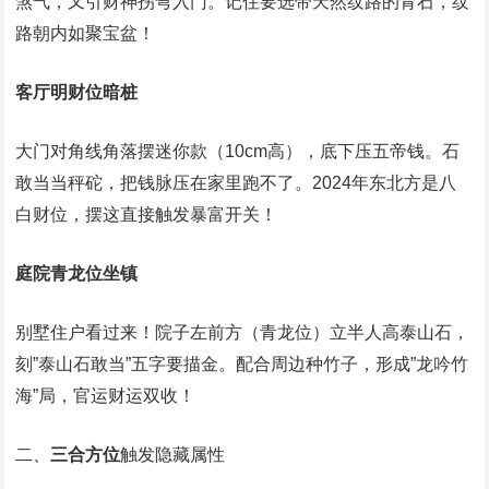
煞气，又引财神拐弯入门。记住要选带天然纹路的青石，纹
路朝内如聚宝盆！
客厅明财位暗桩
大门对角线角落摆迷你款（10cm高），底下压五帝钱。石
敢当当秤砣，把钱脉压在家里跑不了。2024年东北方是八
白财位，摆这直接触发暴富开关！
庭院青龙位坐镇
别墅住户看过来！院子左前方（青龙位）立半人高泰山石，
刻”泰山石敢当”五字要描金。配合周边种竹子，形成”龙吟竹
海”局，官运财运双收！
二、
三合方位
触发隐藏属性