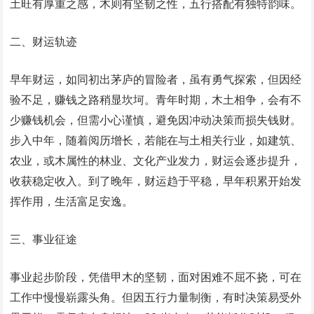
土旺有厚重之感，木则有坚韧之性，五行搭配有独特韵味。​
二、财运轨迹​
早年财运，如同初出茅庐的冒险者，虽有勇气探索，但因经
验不足，赚钱之路稍显坎坷。青年时期，木土相争，会有不
少赚钱机会，但需小心谨慎，避免因冲动决策而损失钱财。
步入中年，随着阅历增长，若能在与土相关行业，如建筑、
农业，或木属性的林业、文化产业发力，财运会逐步提升，
收获稳定收入。到了晚年，财运趋于平稳，早年积累开始发
挥作用，生活富足安逸。​
三、事业征途​
事业起步阶段，凭借甲木的坚韧，面对困难不屈不挠，可在
工作中慢慢崭露头角。但因五行力量制衡，有时决策易受外