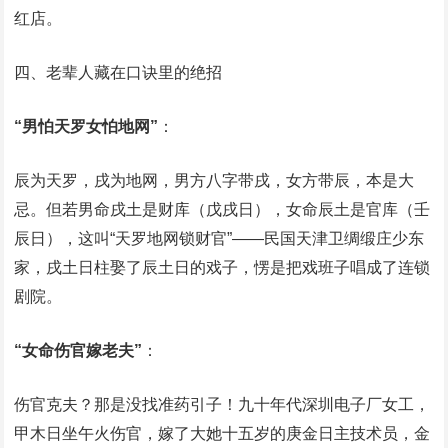
红店。
四、老辈人藏在口诀里的绝招
“男怕天罗女怕地网”
‌：
辰为天罗，戌为地网，男方八字带戌，女方带辰，本是大
忌。但若男命戌土是财库（戊戌日），女命辰土是官库（壬
辰日），这叫“天罗地网锁财官”——民国天津卫绸缎庄少东
家，戌土日柱娶了辰土日的戏子，愣是把戏班子唱成了连锁
剧院。
“女命伤官嫁老夫”
‌：
伤官克夫？那是没找准药引子！九十年代深圳电子厂女工，
甲木日坐午火伤官，嫁了大她十五岁的庚金日主技术员，金