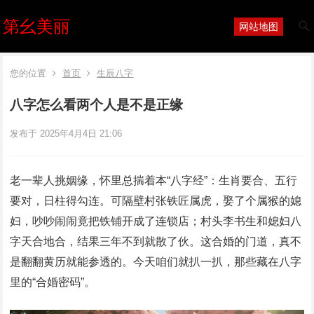
第幺美丽
网站地图
您的位置
首页
生辰八字
八字怎么看两个人是不是正缘
发布于 2025年4月4日 21:06
老一辈人挑姻缘，怀里总揣着本“八字经”：生肖要合、五行
要对，日柱得勾连。可隔壁村张铁匠属虎，娶了个属猴的媳
妇，吵吵闹闹竟把铁铺开成了连锁店；村头李书生和媳妇八
字天合地合，结果三年不到就散了伙。这合婚的门道，真不
是翻翻黄历就能参透的。今天咱们就扒一扒，那些藏在八字
里的“合婚密码”。