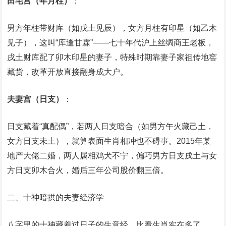
田宅宫（年月柱）
‌：
男方年柱带财库（如戊土见辰），女方月柱有印星（如乙木
见子），这叫“库逢甘霖”——七十年代沪上丝绸商王老板，
戌土财库配了卯木印星的妻子，特殊时期靠妻子家祖传地窖
藏货，改革开放直接翻身成大户。
夫妻宫（日支）
‌：
日支藏着“真配偶”，若两人日支暗合（如男方午火藏己土，
女方日支未土），就算表面生肖相冲也不碍事。2015年某
地产大佬二婚，两人属相鸡犬不宁，偏巧男方日支戌土与女
方日支卯木合火，婚后三年公司股价翻三倍。
二、十神暗拱的夫妻经济学
八字里的十神藏着过日子的生意经，比看生肖实在多了。