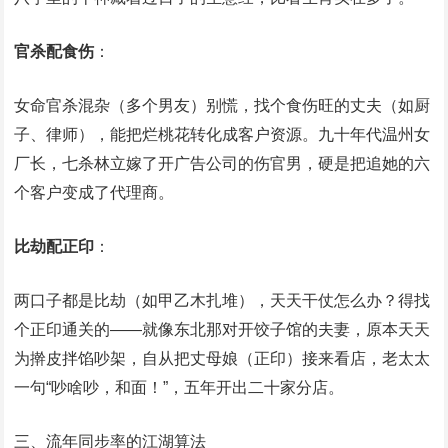
官杀配食伤
‌：
女命官杀混杂（多个男友）别慌，找个食伤旺的丈夫（如厨
子、律师），能把烂桃花转化成客户资源。九十年代温州女
厂长，七杀林立嫁了开广告公司的伤官男，硬是把追她的六
个客户变成了代理商。
比劫配正印
‌：
两口子都是比劫（如甲乙木扎堆），天天干仗怎么办？得找
个正印通关的——就像东北那对开饺子馆的夫妻，原本天天
为擀皮拌馅吵架，自从把丈母娘（正印）接来看店，老太太
一句“吵啥吵，和面！”，五年开出二十家分店。
三、流年同步率的江湖算法