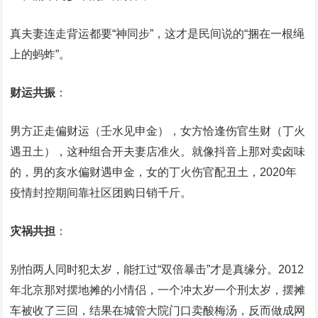
真夫妻连走背运都要“神同步”，这才是民间说的“捆在一根绳
上的蚂蚱”。
财运共振
‌：
男方正走偏财运（壬水见申金），女方恰逢伤官生财（丁火
遇丑土），这种组合开夫妻店准火。就像抖音上那对卖卤味
的，男的亥水偏财遇申金，女的丁火伤官配丑土，2020年
疫情封控期间靠社区团购日销千斤。
灾祸共担
‌：
别怕两人同时犯太岁，能扛过“双倍暴击”才是真缘分。2012
年北京那对摆地摊的小情侣，一个冲太岁一个刑太岁，摆摊
车被收了三回，结果在城管大院门口卖酸梅汤，反而做成网