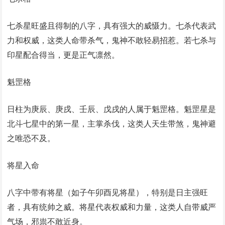
七杀星旺盛且得制的八字，具有强大的威慑力。七杀代表武
力和权威，这类人命带杀气，鬼神不敢轻易招惹。若七杀与
印星配合得当，更是正气凛然。
魁罡格
日柱为庚辰、庚戌、壬辰、戊戌的人属于魁罡格。魁罡星是
北斗七星中的第一星，主掌杀伐，这类人天生带煞，鬼神避
之唯恐不及。
将星入命
八字中带有将星（如子午卯酉见将星），特别是日主强旺
者，具有统帅之威。将星代表权威和力量，这类人自带威严
气场，邪祟不敢近身。