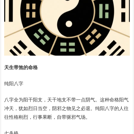
天生带煞的命格
纯阳八字
八字全为阳干阳支，天干地支不带一点阴气。这种命格阳气
冲天，犹如烈日当空，阴邪之物见之必退。纯阳八字的人往
往性格刚烈，行事果断，自带驱邪气场。
七杀格