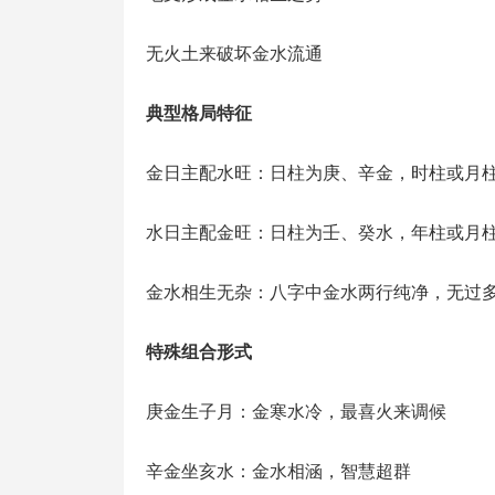
无火土来破坏金水流通
典型格局特征
金日主配水旺：日柱为庚、辛金，时柱或月
水日主配金旺：日柱为壬、癸水，年柱或月
金水相生无杂：八字中金水两行纯净，无过
特殊组合形式
庚金生子月：金寒水冷，最喜火来调候
辛金坐亥水：金水相涵，智慧超群