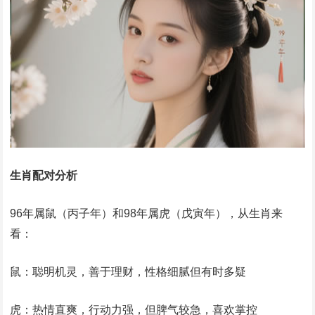
‌生肖配对分析‌
96年属鼠（丙子年）和98年属虎（戊寅年），从生肖来
看：
‌鼠‌：聪明机灵，善于理财，性格细腻但有时多疑
‌虎‌：热情直爽，行动力强，但脾气较急，喜欢掌控