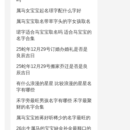
属马女宝宝起名璟字配什么字好
属马宝宝取名带草字头的字女孩取名
珺字适合马宝宝取名吗 适合马宝宝的
名字合集
25蛇年12月29号订婚办婚礼是否是
良辰吉日
25蛇年12月29号搬家乔迁是否是良
辰吉日
有什么浪漫的星星 比较浪漫的星星名
字有哪些
禾字旁最旺男孩名字有哪些 禾字最聚
财的名字合集
属马宝宝姓蒋好听稀少的名字最旺的
26出生属马的宝宝缺金补金最顺口的