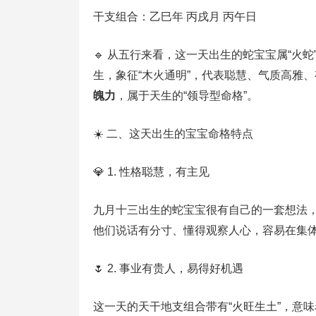
干支组合：乙巳年 丙戌月 丙午日
🔹 从五行来看，这一天出生的蛇宝宝属“火
生，象征“木火通明”，代表聪慧、气质高雅
魄力
，属于天生的“领导型命格”。
☀️ 二、这天出生的宝宝命格特点
💎 1. 性格聪慧，有主见
九月十三出生的蛇宝宝很有自己的一套想法，
他们说话有分寸、懂得观察人心，容易在集
🌷 2. 事业有贵人，易得好机遇
这一天的天干地支组合带有“火旺生土”，意